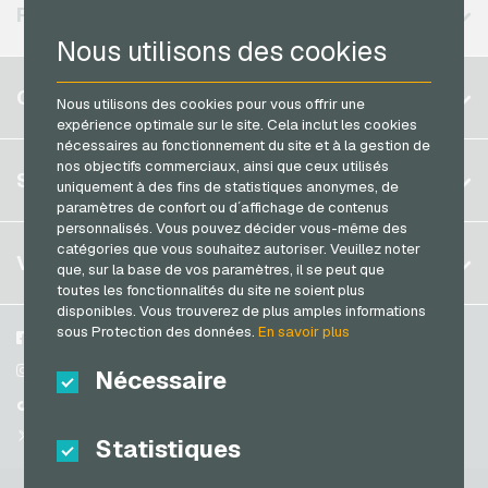
Neosurf Cartes de paiement
RÉGIONS DISPONIBLES
PaysafeCard Cartes de paiement
Nous utilisons des cookies
PCS Cartes de paiement
Belgique
COMPTE
Nous utilisons des cookies pour vous offrir une
Razer Gold Cartes de paiement
Brésil
expérience optimale sur le site. Cela inclut les cookies
Transcash Cartes de paiement
nécessaires au fonctionnement du site et à la gestion de
Allemagne (DE)
nos objectifs commerciaux, ainsi que ceux utilisés
S´inscrire
SERVICE
uniquement à des fins de statistiques anonymes, de
Allemagne (EN)
paramètres de confort ou d´affichage de contenus
S´inscrire
France
personnalisés. Vous pouvez décider vous-même des
Mon panier
catégories que vous souhaitez autoriser. Veuillez noter
Italie
FAQ
VGO-SHOP
que, sur la base de vos paramètres, il se peut que
Méthodes de paiement
toutes les fonctionnalités du site ne soient plus
Pays-bas
disponibles. Vous trouverez de plus amples informations
Conditions generales
&
Droit de retour
sous Protection des données.
En savoir plus
Autriche
A propos de nous
Facebook
Protection des données
Portugal
Partenaires
Instagram
Nécessaire
Suisse (DE)
TikTok
Suisse (FR)
@VGO_com
Statistiques
Suisse (IT)