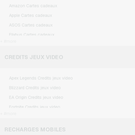
Amazon Cartes cadeaux
Apple Cartes cadeaux
ASOS Cartes cadeaux
Flixbus Cartes cadeaux
+ #more
FlixTrain Cartes cadeaux
Google Play Cartes cadeaux
CREDITS JEUX VIDEO
IKEA Cartes cadeaux
Kennzeichengenerator Cartes cadeaux
Apex Legends Credits jeux video
Microsoft Cartes cadeaux
Blizzard Credits jeux video
Netflix Cartes cadeaux
EA Origin Credits jeux video
Spotify Premium Cartes cadeaux
Fortnite Credits jeux video
TikTok Cartes cadeaux
+ #more
League of Legends Credits jeux video
Wunschgutschein Cartes cadeaux
Minecraft Credits jeux video
RECHARGES MOBILES
Zalando Cartes cadeaux