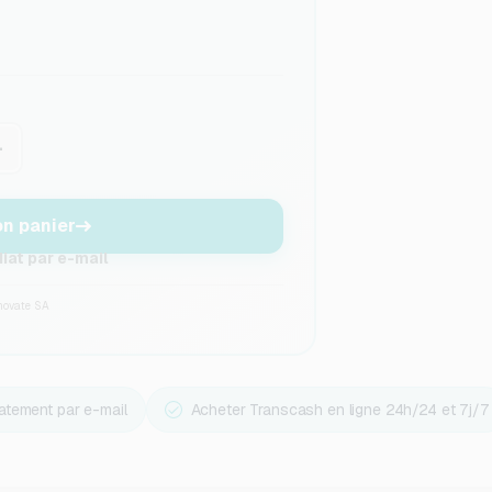
+
n panier
at par e-mail
novate SA
tement par e-mail
Acheter Transcash en ligne 24h/24 et 7j/7