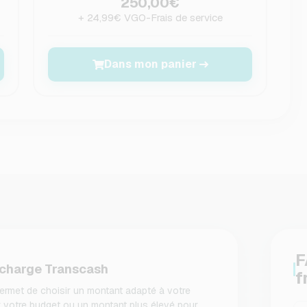
250,00€
+ 24,99€ VGO-Frais de service
Dans mon panier
F
echarge Transcash
f
rmet de choisir un montant adapté à votre
er votre budget ou un montant plus élevé pour