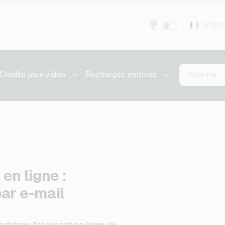
Franç
Credits jeux video
Recharges mobiles
en ligne :
ar e-mail
echarge Transcash en ligne
de