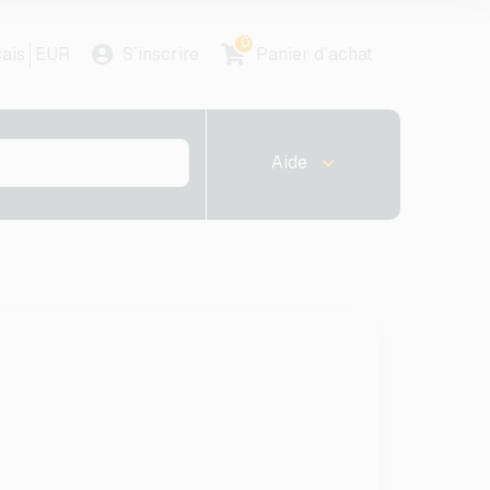
0
ais
EUR
S´inscrire
Panier d´achat
Aide