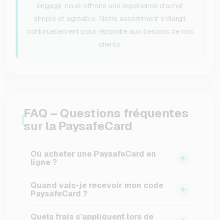
engagé, nous offrons une expérience d'achat
simple et agréable. Notre assortiment s'élargit
continuellement pour répondre aux besoins de nos
clients.
FAQ – Questions fréquentes
sur la PaysafeCard
Où acheter une PaysafeCard en
ligne ?
Vous pouvez acheter une PaysafeCard en ligne
Quand vais-je recevoir mon code
directement sur VGO-Shop. Sélectionnez le
PaysafeCard ?
montant disponible, finalisez votre paiement et
Après validation du paiement, votre code est
recevez votre code PIN par e-mail. Cette
Quels frais s’appliquent lors de