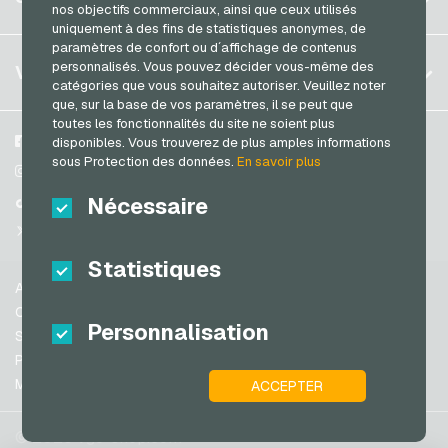
Allemagne (EN)
nos objectifs commerciaux, ainsi que ceux utilisés
S´inscrire
uniquement à des fins de statistiques anonymes, de
France
paramètres de confort ou d´affichage de contenus
Mon panier
Italie
FAQ
personnalisés. Vous pouvez décider vous-même des
VGO-SHOP
catégories que vous souhaitez autoriser. Veuillez noter
Méthodes de paiement
que, sur la base de vos paramètres, il se peut que
Pays-bas
toutes les fonctionnalités du site ne soient plus
Conditions generales
&
Droit de retour
Autriche
A propos de nous
Facebook
disponibles. Vous trouverez de plus amples informations
Protection des données
sous Protection des données.
En savoir plus
Portugal
Partenaires
Instagram
Suisse (DE)
Nécessaire
TikTok
Suisse (FR)
@VGO_com
Suisse (IT)
Statistiques
Aide
Espagne
Conditions generales
Personnalisation
États-unis (EN)
Sécurité & vérification
Protection des données
États-unis (ES)
Mentions légales
ACCEPTER
Grande-Bretagne et Irlande du Nord
Australie
© 2026 vgo-shop.com