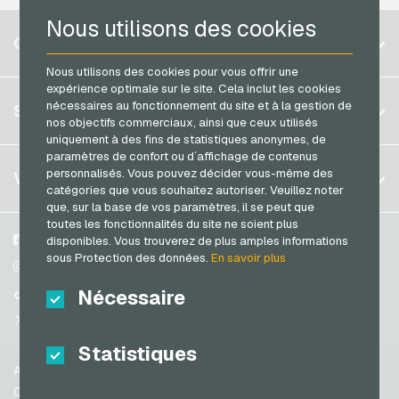
Nous utilisons des cookies
PCS Cartes de paiement
Belgique
COMPTE
Razer Gold Cartes de paiement
Brésil
Nous utilisons des cookies pour vous offrir une
Transcash Cartes de paiement
expérience optimale sur le site. Cela inclut les cookies
Allemagne (DE)
S´inscrire
nécessaires au fonctionnement du site et à la gestion de
SERVICE
Allemagne (EN)
nos objectifs commerciaux, ainsi que ceux utilisés
S´inscrire
uniquement à des fins de statistiques anonymes, de
France
paramètres de confort ou d´affichage de contenus
Mon panier
Italie
FAQ
personnalisés. Vous pouvez décider vous-même des
VGO-SHOP
catégories que vous souhaitez autoriser. Veuillez noter
Méthodes de paiement
que, sur la base de vos paramètres, il se peut que
Pays-bas
toutes les fonctionnalités du site ne soient plus
Conditions generales
&
Droit de retour
Autriche
A propos de nous
Facebook
disponibles. Vous trouverez de plus amples informations
Protection des données
sous Protection des données.
En savoir plus
Portugal
Partenaires
Instagram
Suisse (DE)
Nécessaire
TikTok
Suisse (FR)
@VGO_com
Suisse (IT)
Statistiques
Aide
Espagne
Conditions generales