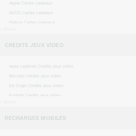
Apple Cartes cadeaux
ASOS Cartes cadeaux
Flixbus Cartes cadeaux
+ #more
FlixTrain Cartes cadeaux
Google Play Cartes cadeaux
CREDITS JEUX VIDEO
IKEA Cartes cadeaux
Kennzeichengenerator Cartes cadeaux
Apex Legends Credits jeux video
Microsoft Cartes cadeaux
Blizzard Credits jeux video
Netflix Cartes cadeaux
EA Origin Credits jeux video
Spotify Premium Cartes cadeaux
Fortnite Credits jeux video
TikTok Cartes cadeaux
+ #more
League of Legends Credits jeux video
Wunschgutschein Cartes cadeaux
Minecraft Credits jeux video
RECHARGES MOBILES
Zalando Cartes cadeaux
NCSoft Credits jeux video
Nintendo Credits jeux video