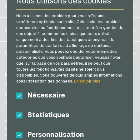
Nous utilisons des cookies
Belgique
COMPTE
Razer Gold Cartes de paiement
Brésil
Nous utilisons des cookies pour vous offrir une
Transcash Cartes de paiement
expérience optimale sur le site. Cela inclut les cookies
Allemagne (DE)
S´inscrire
nécessaires au fonctionnement du site et à la gestion de
SERVICE
Allemagne (EN)
nos objectifs commerciaux, ainsi que ceux utilisés
S´inscrire
uniquement à des fins de statistiques anonymes, de
France
paramètres de confort ou d´affichage de contenus
Mon panier
Italie
FAQ
personnalisés. Vous pouvez décider vous-même des
VGO-SHOP
catégories que vous souhaitez autoriser. Veuillez noter
Méthodes de paiement
que, sur la base de vos paramètres, il se peut que
Pays-bas
toutes les fonctionnalités du site ne soient plus
Conditions generales
&
Droit de retour
Autriche
A propos de nous
Facebook
disponibles. Vous trouverez de plus amples informations
Protection des données
sous Protection des données.
En savoir plus
Portugal
Partenaires
Instagram
Suisse (DE)
Nécessaire
TikTok
Suisse (FR)
@VGO_com
Suisse (IT)
Statistiques
Aide
Espagne
Conditions generales
Personnalisation
États-unis (EN)
Sécurité & vérification