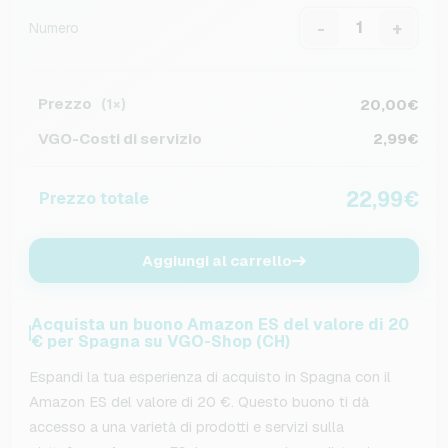
-
+
Numero
Prezzo
20,00€
(1×)
VGO-Costi di servizio
2,99€
22,99€
Prezzo totale
Aggiungi al carrello
Acquista un buono Amazon ES del valore di 20
€ per Spagna su VGO-Shop (CH)
Espandi la tua esperienza di acquisto in Spagna con il
Amazon ES del valore di 20 €. Questo buono ti dà
accesso a una varietà di prodotti e servizi sulla