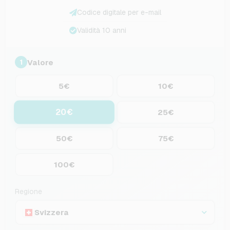
Codice digitale per e-mail
Validità 10 anni
Valore
1
5€
10€
20€
25€
50€
75€
100€
Regione
Svizzera