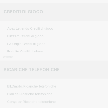
BestChoice Premium Buoni regalo
CircleK Buoni regalo
CREDITI DI GIOCO
DAZN Buoni regalo
Douglas Buoni regalo
Apex Legends Crediti di gioco
Fleurop Buoni regalo
Blizzard Crediti di gioco
Flixbus Buoni regalo
EA Origin Crediti di gioco
FlixTrain Buoni regalo
Fortnite Crediti di gioco
FloraPrima Buoni regalo
+ #more
League of Legends Crediti di gioco
Google Play Buoni regalo
Minecraft Crediti di gioco
RICARICHE TELEFONICHE
Grillfuerst Buoni regalo
NCSoft Crediti di gioco
HD+ Buoni regalo
Nintendo Crediti di gioco
Herrenausstatter.de Buoni regalo
BILDmobil Ricariche telefoniche
Nintendo Switch Online Crediti di gioco
IKEA Buoni regalo
Blau.de Ricariche telefoniche
PSN Card Crediti di gioco
Joy_ Buoni regalo
Congstar Ricariche telefoniche
PUBG Mobile Crediti di gioco