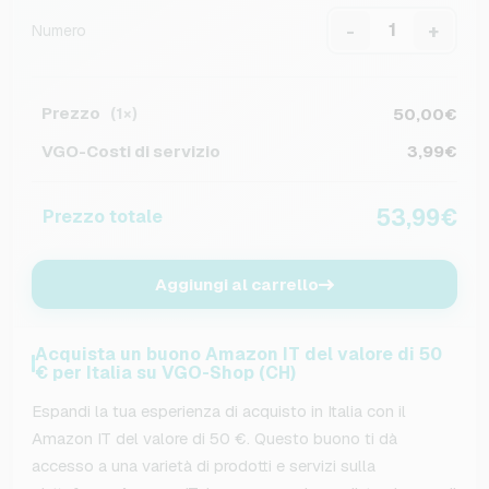
-
+
Numero
Prezzo
50,00€
(1×)
VGO-Costi di servizio
3,99€
53,99€
Prezzo totale
Aggiungi al carrello
Acquista un buono Amazon IT del valore di 50
€ per Italia su VGO-Shop (CH)
Espandi la tua esperienza di acquisto in Italia con il
Amazon IT del valore di 50 €. Questo buono ti dà
accesso a una varietà di prodotti e servizi sulla