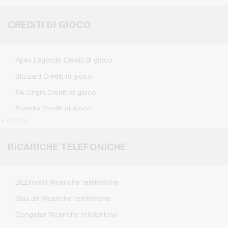
BestChoice Premium Buoni regalo
CircleK Buoni regalo
CREDITI DI GIOCO
DAZN Buoni regalo
Douglas Buoni regalo
Apex Legends Crediti di gioco
Fleurop Buoni regalo
Blizzard Crediti di gioco
Flixbus Buoni regalo
EA Origin Crediti di gioco
FlixTrain Buoni regalo
Fortnite Crediti di gioco
FloraPrima Buoni regalo
+ #more
League of Legends Crediti di gioco
Google Play Buoni regalo
Minecraft Crediti di gioco
RICARICHE TELEFONICHE
Grillfuerst Buoni regalo
NCSoft Crediti di gioco
HD+ Buoni regalo
Nintendo Crediti di gioco
Herrenausstatter.de Buoni regalo
BILDmobil Ricariche telefoniche
Nintendo Switch Online Crediti di gioco
IKEA Buoni regalo
Blau.de Ricariche telefoniche
PSN Card Crediti di gioco
Joy_ Buoni regalo
Congstar Ricariche telefoniche
PUBG Mobile Crediti di gioco