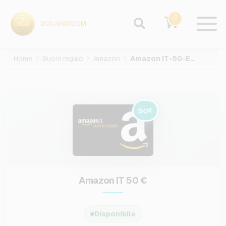
0
Home
Buoni regalo
Amazon
Amazon IT-50-EUR
50
€
Amazon IT 50 €
Disponibile