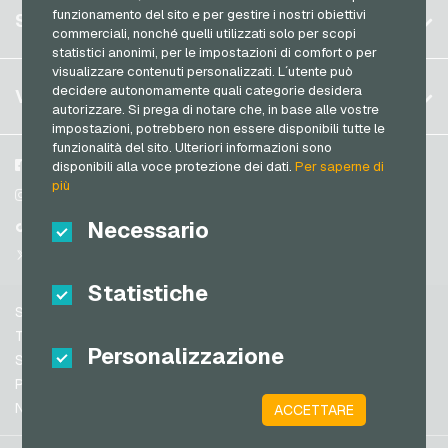
Spotify Premium Buoni regalo
Registrati
funzionamento del sito e per gestire i nostri obiettivi
SERVIZIO
Germania (EN)
commerciali, nonché quelli utilizzati solo per scopi
Thalia Buoni regalo
Accedi
statistici anonimi, per le impostazioni di comfort o per
Francia
TikTok Buoni regalo
visualizzare contenuti personalizzati. L´utente può
Il mio carrello
Italia
FAQ
decidere autonomamente quali categorie desidera
VGO-SHOP
toom Buoni regalo
autorizzare. Si prega di notare che, in base alle vostre
Metodi di pagamento
impostazioni, potrebbero non essere disponibili tutte le
Wolt Buoni regalo
Paesi Bassi
funzionalità del sito. Ulteriori informazioni sono
Termini & Condizioni
&
Diritto di recesso
World of Sweets Buoni regalo
Austria
Su di noi
Facebook
disponibili alla voce protezione dei dati.
Per saperne di
Protezione dei dati
più
Portogallo
Wunschgutschein Buoni regalo
Partner
Instagram
Svizzera (DE)
Necessario
TikTok
Zalando Buoni regalo
Svizzera (FR)
@VGO_com
Svizzera (IT)
Statistiche
Supporto
Spagna
Termini & Condizioni
Personalizzazione
Stati Uniti (EN)
Sicurezza e verifica
Protezione dei dati
Stati Uniti (ES)
Note legali
ACCETTARE
Gran Bretagna e Irlanda del Nord
Australia