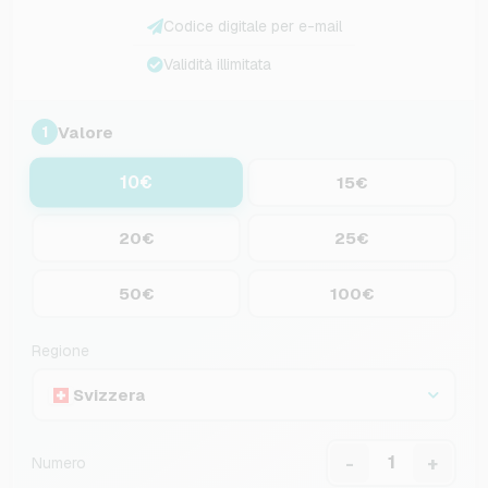
Codice digitale per e-mail
Validità illimitata
Valore
1
10€
15€
20€
25€
50€
100€
Regione
Svizzera
-
+
Numero