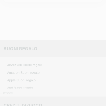
BUONI REGALO
AboutYou Buoni regalo
Amazon Buoni regalo
Apple Buoni regalo
Aral Buoni regalo
+ #more
BestChoice Premium Buoni regalo
CircleK Buoni regalo
CREDITI DI GIOCO