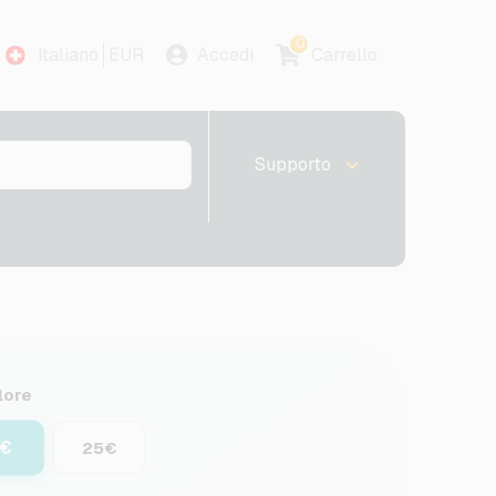
0
Italiano
EUR
Accedi
Carrello
Supporto
lore
5€
25€