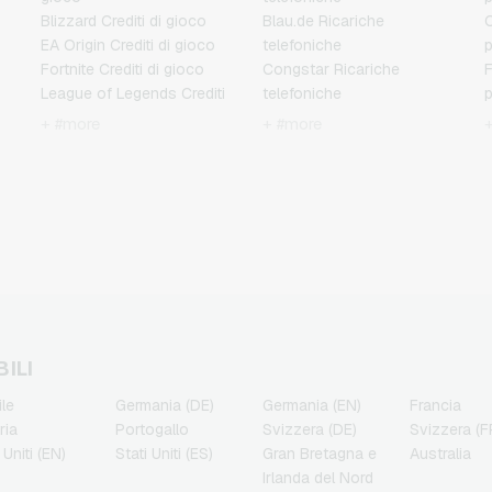
Blizzard Crediti di gioco
Blau.de Ricariche
C
EA Origin Crediti di gioco
telefoniche
Fortnite Crediti di gioco
Congstar Ricariche
F
League of Legends Crediti
telefoniche
di gioco
E-Plus Ricariche
J
+ #more
+ #more
Minecraft Crediti di gioco
telefoniche
NCSoft Crediti di gioco
Fonic Ricariche
M
Nintendo Crediti di gioco
telefoniche
Nintendo Switch Online
Klarmobil Ricariche
N
Crediti di gioco
telefoniche
PSN Card Crediti di gioco
Lebara Ricariche
P
PUBG Mobile Crediti di
telefoniche
R
gioco
Lycamobile Ricariche
Roblox Crediti di gioco
telefoniche
T
i
Steam Crediti di gioco
O2 Ricariche telefoniche
ILI
Xbox Live Crediti di gioco
Otelo Ricariche
ile
Germania (DE)
Germania (EN)
Francia
telefoniche
ria
Portogallo
Svizzera (DE)
Svizzera (F
Simyo Ricariche
 Uniti (EN)
Stati Uniti (ES)
Gran Bretagna e
Australia
telefoniche
Irlanda del Nord
T-Mobile Ricariche