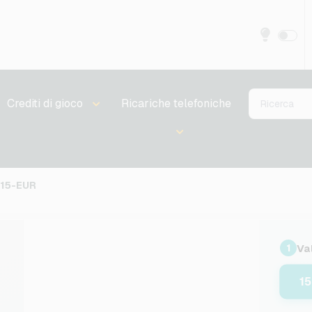
Crediti di gioco
Ricariche telefoniche
-15-EUR
Va
1
1