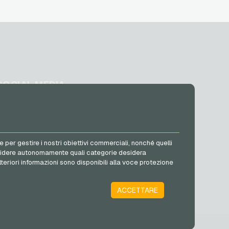
SOCIAL MEDIA
Facebook
Instagram
TikTok
e per gestire i nostri obiettivi commerciali, nonché quelli
@VGO_com
ò decidere autonomamente quali categorie desidera
lteriori informazioni sono disponibili alla voce protezione
ACCETTARE