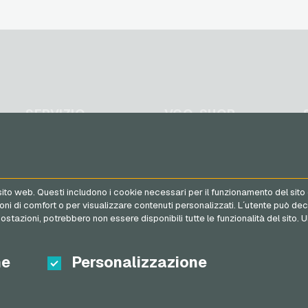
telefoniche
Vodafone Ricariche
telefoniche
SERVIZIO
VGO-SHOP
FAQ
Su di noi
Metodi di pagamento
Partner
Termini & Condizioni
&
 sito web. Questi includono i cookie necessari per il funzionamento del sito 
Diritto di recesso
tazioni di comfort o per visualizzare contenuti personalizzati. L´utente pu
Protezione dei dati
ostazioni, potrebbero non essere disponibili tutte le funzionalità del sito. U
he
Personalizzazione