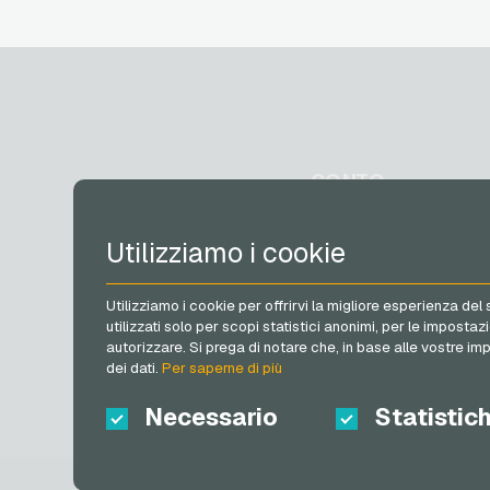
Buoni regalo
Lieferando Buoni regalo
MediaMarkt Buoni regalo
Microsoft Buoni regalo
Netflix Buoni regalo
OTTO Buoni regalo
PeterPane Buoni regalo
CONTO
Rewe Buoni regalo
roastmarket Buoni regalo
Rossmann Buoni regalo
Registrati
Utilizziamo i cookie
RTL+ Buoni regalo
Accedi
Saturn Buoni regalo
Il mio carrello
Shell Buoni regalo
Utilizziamo i cookie per offrirvi la migliore esperienza del
Spotify Premium Buoni
utilizzati solo per scopi statistici anonimi, per le impos
autorizzare. Si prega di notare che, in base alle vostre imp
regalo
dei dati.
Per saperne di più
Thalia Buoni regalo
TikTok Buoni regalo
Necessario
Statistic
toom Buoni regalo
Wolt Buoni regalo
World of Sweets Buoni