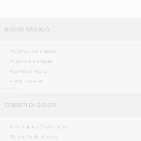
BUONI REGALO
AboutYou Buoni regalo
Amazon Buoni regalo
Apple Buoni regalo
Aral Buoni regalo
+ #more
BestChoice Premium Buoni regalo
CircleK Buoni regalo
CREDITI DI GIOCO
DAZN Buoni regalo
Douglas Buoni regalo
Apex Legends Crediti di gioco
Fleurop Buoni regalo
Blizzard Crediti di gioco