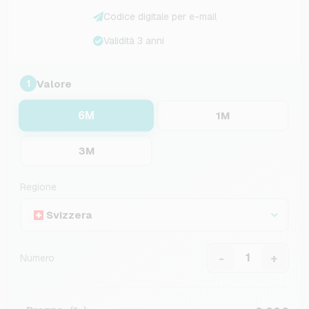
Codice digitale per e-mail
Validità 3 anni
Valore
1
6M
1M
3M
Regione
Svizzera
-
+
Numero