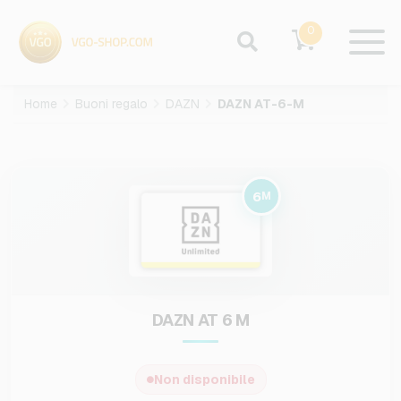
0
Home
Buoni regalo
DAZN
DAZN AT-6-M
6
M
DAZN AT 6 M
Non disponibile