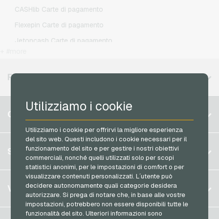
Netflix Buoni regalo
O2 Ricariche telefoniche
CASHlib Carte di pagamento
OTTO Buoni regalo
Otelo Ricariche telefoniche
Flexepin Carte di pagamento
PeterPane Buoni regalo
Simyo Ricariche telefoniche
Jetoncash Carte di pagamento
Rewe Buoni regalo
T-Mobile Ricariche telefoniche
+ #more
MuchBetter Carte di pagamento
roastmarket Buoni regalo
Vodafone Ricariche telefoniche
Neosurf Carte di pagamento
REGIONI DISPONIBILI
Rossmann Buoni regalo
PCS Carte di pagamento
RTL+ Buoni regalo
Utilizziamo i cookie
Razer Gold Carte di pagamento
Belgio
Saturn Buoni regalo
CONTO
Transcash Carte di pagamento
Brasile
Shell Buoni regalo
Utilizziamo i cookie per offrirvi la migliore esperienza
del sito web. Questi includono i cookie necessari per il
Germania (DE)
Spotify Premium Buoni regalo
Registrati
funzionamento del sito e per gestire i nostri obiettivi
SERVIZIO
Germania (EN)
commerciali, nonché quelli utilizzati solo per scopi
Thalia Buoni regalo
Accedi
statistici anonimi, per le impostazioni di comfort o per
Francia
TikTok Buoni regalo
visualizzare contenuti personalizzati. L´utente può
Il mio carrello
Italia
FAQ
decidere autonomamente quali categorie desidera
VGO-SHOP
toom Buoni regalo
autorizzare. Si prega di notare che, in base alle vostre
Metodi di pagamento
impostazioni, potrebbero non essere disponibili tutte le
Wolt Buoni regalo
Paesi Bassi
funzionalità del sito. Ulteriori informazioni sono
Termini & Condizioni
&
Diritto di recesso