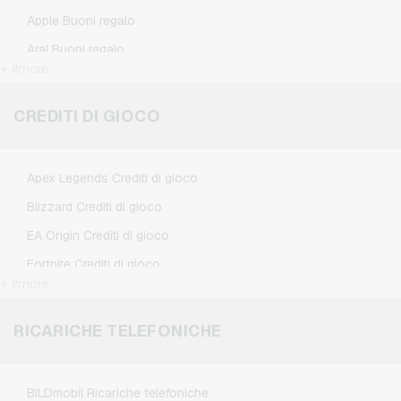
Apple Buoni regalo
Aral Buoni regalo
+ #more
BestChoice Premium Buoni regalo
CircleK Buoni regalo
CREDITI DI GIOCO
DAZN Buoni regalo
Douglas Buoni regalo
Apex Legends Crediti di gioco
Fleurop Buoni regalo
Blizzard Crediti di gioco
Flixbus Buoni regalo
EA Origin Crediti di gioco
FlixTrain Buoni regalo
Fortnite Crediti di gioco
FloraPrima Buoni regalo
+ #more
League of Legends Crediti di gioco
Google Play Buoni regalo
Minecraft Crediti di gioco
RICARICHE TELEFONICHE
Grillfuerst Buoni regalo
NCSoft Crediti di gioco
HD+ Buoni regalo
Nintendo Crediti di gioco
Herrenausstatter.de Buoni regalo
BILDmobil Ricariche telefoniche