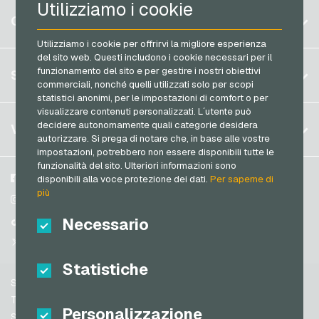
Utilizziamo i cookie
Razer Gold Carte di pagamento
Belgio
Saturn Buoni regalo
CONTO
Transcash Carte di pagamento
Brasile
Shell Buoni regalo
Utilizziamo i cookie per offrirvi la migliore esperienza
del sito web. Questi includono i cookie necessari per il
Germania (DE)
Spotify Premium Buoni regalo
Registrati
funzionamento del sito e per gestire i nostri obiettivi
SERVIZIO
Germania (EN)
commerciali, nonché quelli utilizzati solo per scopi
Thalia Buoni regalo
Accedi
statistici anonimi, per le impostazioni di comfort o per
Francia
TikTok Buoni regalo
visualizzare contenuti personalizzati. L´utente può
Il mio carrello
Italia
FAQ
decidere autonomamente quali categorie desidera
VGO-SHOP
toom Buoni regalo
autorizzare. Si prega di notare che, in base alle vostre
Metodi di pagamento
impostazioni, potrebbero non essere disponibili tutte le
Wolt Buoni regalo
Paesi Bassi
funzionalità del sito. Ulteriori informazioni sono
Termini & Condizioni
&
Diritto di recesso
World of Sweets Buoni regalo
Austria
Su di noi
Facebook
disponibili alla voce protezione dei dati.
Per saperne di
Protezione dei dati
più
Portogallo
Wunschgutschein Buoni regalo
Partner
Instagram
Svizzera (DE)
Necessario
TikTok
Zalando Buoni regalo
Svizzera (FR)
@VGO_com
Svizzera (IT)
Statistiche
Supporto
Spagna
Termini & Condizioni
Personalizzazione
Stati Uniti (EN)
Sicurezza e verifica