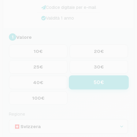
Codice digitale per e-mail
Validità 1 anno
Valore
1
10€
20€
25€
30€
50€
40€
100€
Regione
Svizzera