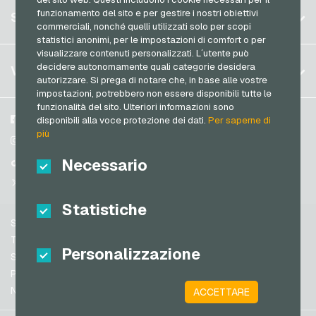
Germania (DE)
Spotify Premium Buoni regalo
Registrati
funzionamento del sito e per gestire i nostri obiettivi
SERVIZIO
Germania (EN)
commerciali, nonché quelli utilizzati solo per scopi
Thalia Buoni regalo
Accedi
statistici anonimi, per le impostazioni di comfort o per
Francia
TikTok Buoni regalo
visualizzare contenuti personalizzati. L´utente può
Il mio carrello
Italia
FAQ
decidere autonomamente quali categorie desidera
VGO-SHOP
toom Buoni regalo
autorizzare. Si prega di notare che, in base alle vostre
Metodi di pagamento
impostazioni, potrebbero non essere disponibili tutte le
Wolt Buoni regalo
Paesi Bassi
funzionalità del sito. Ulteriori informazioni sono
Termini & Condizioni
&
Diritto di recesso
World of Sweets Buoni regalo
Austria
Su di noi
Facebook
disponibili alla voce protezione dei dati.
Per saperne di
Protezione dei dati
più
Portogallo
Wunschgutschein Buoni regalo
Partner
Instagram
Svizzera (DE)
Necessario
TikTok
Zalando Buoni regalo
Svizzera (FR)
@VGO_com
Svizzera (IT)
Statistiche
Supporto
Spagna
Termini & Condizioni
Personalizzazione
Stati Uniti (EN)
Sicurezza e verifica
Protezione dei dati
Stati Uniti (ES)
Note legali
ACCETTARE
Gran Bretagna e Irlanda del Nord