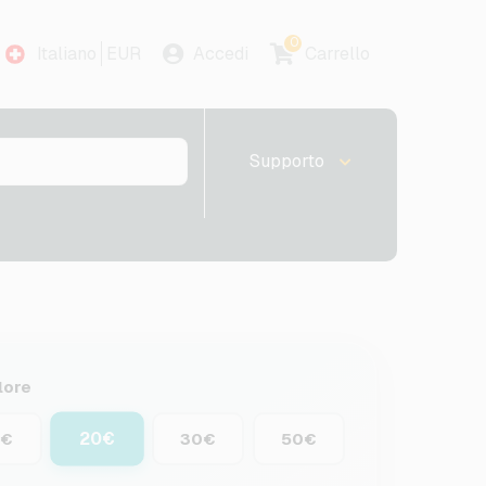
0
Italiano
EUR
Accedi
Carrello
Supporto
lore
20€
0€
30€
50€