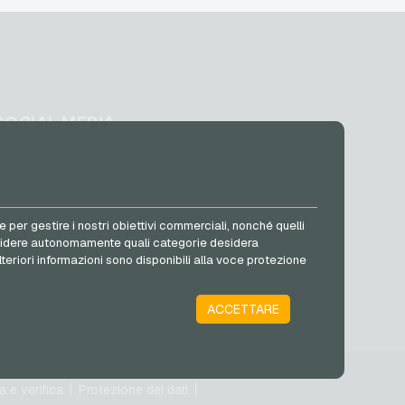
SOCIAL MEDIA
Facebook
Instagram
TikTok
e per gestire i nostri obiettivi commerciali, nonché quelli
@VGO_com
ò decidere autonomamente quali categorie desidera
lteriori informazioni sono disponibili alla voce protezione
ACCETTARE
a e verifica
Protezione dei dati