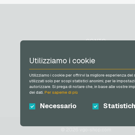
Lieferando Buoni regalo
MediaMarkt Buoni regalo
Microsoft Buoni regalo
Netflix Buoni regalo
OTTO Buoni regalo
PeterPane Buoni regalo
CONTO
Rewe Buoni regalo
roastmarket Buoni regalo
Rossmann Buoni regalo
Registrati
Utilizziamo i cookie
RTL+ Buoni regalo
Accedi
Saturn Buoni regalo
Il mio carrello
Shell Buoni regalo
Utilizziamo i cookie per offrirvi la migliore esperienza del
Spotify Premium Buoni
utilizzati solo per scopi statistici anonimi, per le impos
autorizzare. Si prega di notare che, in base alle vostre imp
regalo
dei dati.
Per saperne di più
Thalia Buoni regalo
TikTok Buoni regalo
Necessario
Statistic
toom Buoni regalo
Wolt Buoni regalo
World of Sweets Buoni
regalo
© 2026 vgo-shop.com
Wunschgutschein Buoni