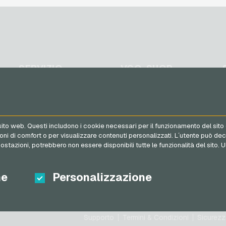
Vodafone Ricariche
telefoniche
SERVIZIO
VGO-SHOP
FAQ
Su di noi
Metodi di pagamento
Partner
Termini & Condizioni
&
 sito web. Questi includono i cookie necessari per il funzionamento del sito 
Diritto di recesso
tazioni di comfort o per visualizzare contenuti personalizzati. L´utente pu
Protezione dei dati
ostazioni, potrebbero non essere disponibili tutte le funzionalità del sito. U
he
Personalizzazione
Supporto
Termini & Condizioni
Sicurezz