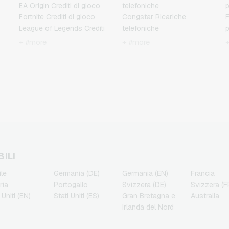
EA Origin Crediti di gioco
telefoniche
Fortnite Crediti di gioco
Congstar Ricariche
F
League of Legends Crediti
telefoniche
di gioco
E-Plus Ricariche
J
+ #more
+ #more
Minecraft Crediti di gioco
telefoniche
NCSoft Crediti di gioco
Fonic Ricariche
M
Nintendo Crediti di gioco
telefoniche
Nintendo Switch Online
Klarmobil Ricariche
N
Crediti di gioco
telefoniche
PSN Card Crediti di gioco
Lebara Ricariche
P
PUBG Mobile Crediti di
telefoniche
R
gioco
Lycamobile Ricariche
Roblox Crediti di gioco
telefoniche
T
i
Steam Crediti di gioco
O2 Ricariche telefoniche
ILI
Xbox Live Crediti di gioco
Otelo Ricariche
ile
Germania (DE)
Germania (EN)
Francia
telefoniche
ria
Portogallo
Svizzera (DE)
Svizzera (F
Simyo Ricariche
 Uniti (EN)
Stati Uniti (ES)
Gran Bretagna e
Australia
telefoniche
Irlanda del Nord
T-Mobile Ricariche
telefoniche