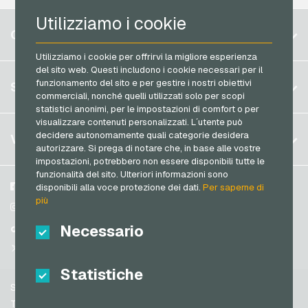
RTL+ Buoni regalo
Utilizziamo i cookie
Razer Gold Carte di pagamento
Belgio
Saturn Buoni regalo
CONTO
Transcash Carte di pagamento
Brasile
Shell Buoni regalo
Utilizziamo i cookie per offrirvi la migliore esperienza
del sito web. Questi includono i cookie necessari per il
Germania (DE)
Spotify Premium Buoni regalo
Registrati
funzionamento del sito e per gestire i nostri obiettivi
SERVIZIO
Germania (EN)
commerciali, nonché quelli utilizzati solo per scopi
Thalia Buoni regalo
Accedi
statistici anonimi, per le impostazioni di comfort o per
Francia
TikTok Buoni regalo
visualizzare contenuti personalizzati. L´utente può
Il mio carrello
Italia
FAQ
decidere autonomamente quali categorie desidera
VGO-SHOP
toom Buoni regalo
autorizzare. Si prega di notare che, in base alle vostre
Metodi di pagamento
impostazioni, potrebbero non essere disponibili tutte le
Wolt Buoni regalo
Paesi Bassi
funzionalità del sito. Ulteriori informazioni sono
Termini & Condizioni
&
Diritto di recesso
World of Sweets Buoni regalo
Austria
Su di noi
Facebook
disponibili alla voce protezione dei dati.
Per saperne di
Protezione dei dati
più
Portogallo
Wunschgutschein Buoni regalo
Partner
Instagram
Svizzera (DE)
Necessario
TikTok
Zalando Buoni regalo
Svizzera (FR)
@VGO_com
Svizzera (IT)
Statistiche
Supporto
Spagna
Termini & Condizioni