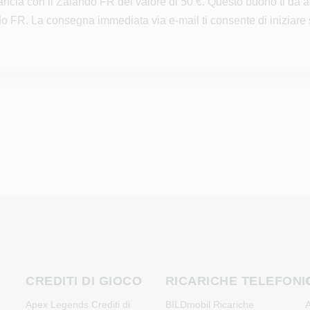
ancia con il Zalando FR del valore di 50 €. Questo buono ti dà 
ndo FR. La consegna immediata via e-mail ti consente di iniziare
CREDITI DI GIOCO
RICARICHE TELEFONI
Apex Legends Crediti di
BILDmobil Ricariche
A