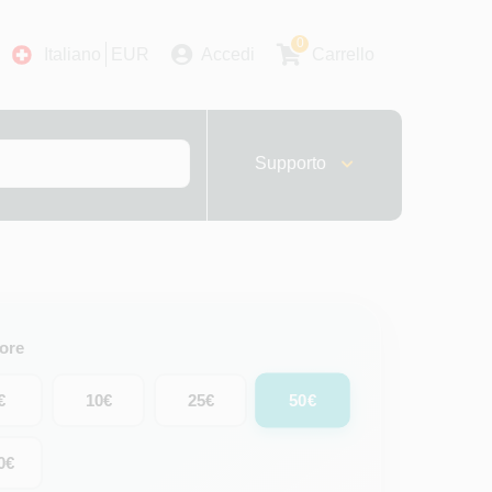
0
Italiano
EUR
Accedi
Carrello
Supporto
lore
50€
€
10€
25€
0€