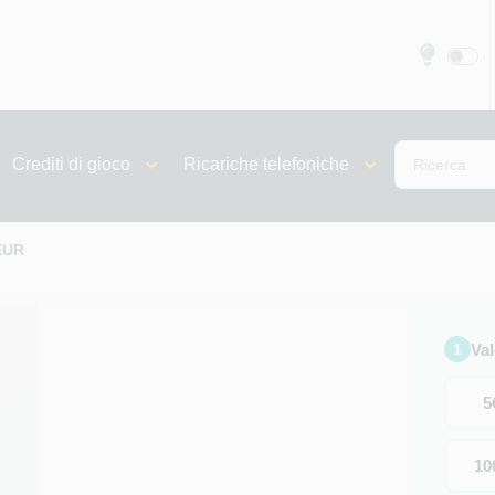
Crediti di gioco
Ricariche telefoniche
EUR
Va
1
5
10