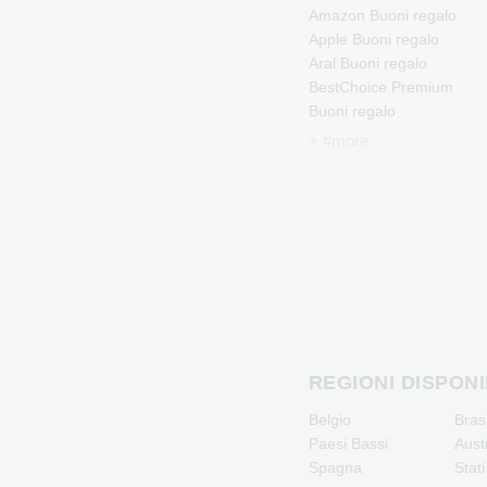
Amazon Buoni regalo
Apple Buoni regalo
Aral Buoni regalo
BestChoice Premium
Buoni regalo
CircleK Buoni regalo
+ #more
DAZN Buoni regalo
Douglas Buoni regalo
Fleurop Buoni regalo
Flixbus Buoni regalo
FlixTrain Buoni regalo
FloraPrima Buoni regalo
Google Play Buoni regalo
Grillfuerst Buoni regalo
HD+ Buoni regalo
Herrenausstatter.de Buon
REGIONI DISPONI
regalo
Belgio
Bras
IKEA Buoni regalo
Paesi Bassi
Aust
Joy_ Buoni regalo
Spagna
Stati
Kaufland Buoni regalo