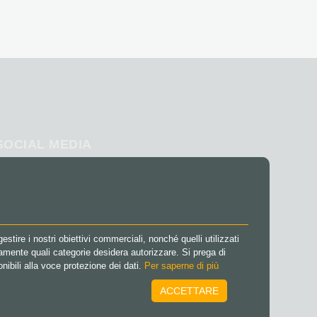
SOCIAL MEDIA
Facebook
Instagram
TikTok
@VGO_com
stire i nostri obiettivi commerciali, nonché quelli utilizzati
amente quali categorie desidera autorizzare. Si prega di
onibili alla voce protezione dei dati.
Per saperne di più
ACCETTARE