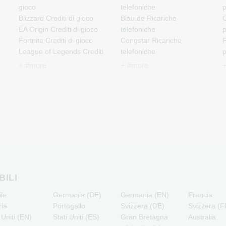
gioco
telefoniche
Blizzard Crediti di gioco
Blau.de Ricariche
C
EA Origin Crediti di gioco
telefoniche
Fortnite Crediti di gioco
Congstar Ricariche
F
League of Legends Crediti
telefoniche
di gioco
E-Plus Ricariche
J
+ #more
+ #more
Minecraft Crediti di gioco
telefoniche
NCSoft Crediti di gioco
Fonic Ricariche telefoniche
M
Nintendo Crediti di gioco
Klarmobil Ricariche
Nintendo Switch Online
telefoniche
N
Crediti di gioco
Lebara Ricariche
PSN Card Crediti di gioco
telefoniche
P
PUBG Mobile Crediti di
Lycamobile Ricariche
R
gioco
telefoniche
Roblox Crediti di gioco
O2 Ricariche telefoniche
T
i
Steam Crediti di gioco
Otelo Ricariche telefoniche
BILI
Xbox Live Crediti di gioco
Simyo Ricariche
ile
Germania (DE)
Germania (EN)
Francia
telefoniche
ria
Portogallo
Svizzera (DE)
Svizzera (F
T-Mobile Ricariche
 Uniti (EN)
Stati Uniti (ES)
Gran Bretagna
Australia
telefoniche