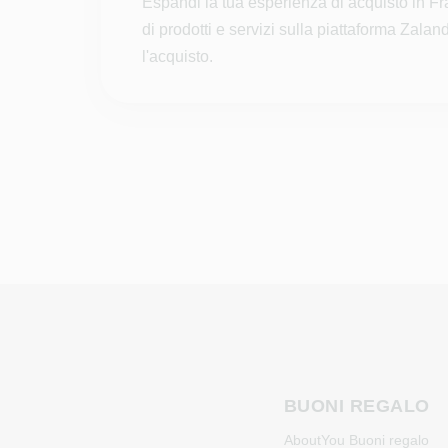
Espandi la tua esperienza di acquisto in Fr
di prodotti e servizi sulla piattaforma Zala
l'acquisto.
BUONI REGALO
AboutYou Buoni regalo