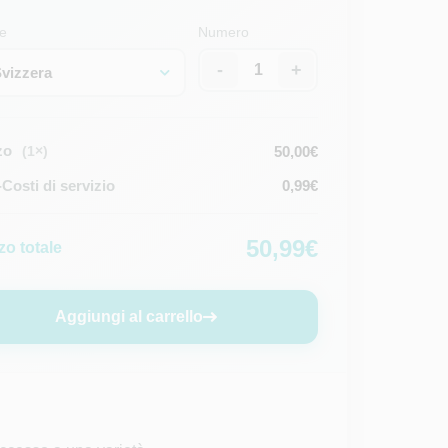
e
Numero
-
+
vizzera
zo
50,00€
(1×)
osti di servizio
0,99€
50,99€
zo totale
Aggiungi al carrello