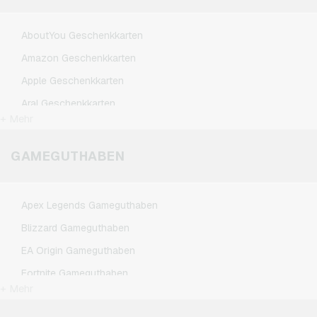
AboutYou Geschenkkarten
Amazon Geschenkkarten
Apple Geschenkkarten
Aral Geschenkkarten
+ Mehr
ASOS Geschenkkarten
BestChoice Premium Geschenkkarten
GAMEGUTHABEN
CircleK Geschenkkarten
DAZN Geschenkkarten
Apex Legends Gameguthaben
Dominos-Pizza Geschenkkarten
Blizzard Gameguthaben
Douglas Geschenkkarten
EA Origin Gameguthaben
Fleurop Geschenkkarten
Fortnite Gameguthaben
Flixbus Geschenkkarten
+ Mehr
League of Legends Gameguthaben
FlixTrain Geschenkkarten