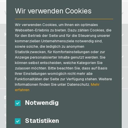
MuchBetter Bezahlkarten
PeterPane Geschenkkarten
Vodafone Handyguthaben
Wir verwenden Cookies
Neosurf Bezahlkarten
VERFÜGBARE REGIONEN
Rewe Geschenkkarten
PCS Bezahlkarten
roastmarket Geschenkkarten
Wir verwenden Cookies, um Ihnen ein optimales
Razer Gold Bezahlkarten
Webseiten-Erlebnis zu bieten. Dazu zählen Cookies, die
Belgien
Rossmann Geschenkkarten
KONTO
für den Betrieb der Seite und für die Steuerung unserer
Transcash Bezahlkarten
Brasilien
kommerziellen Unternehmensziele notwendig sind,
RTL+ Geschenkkarten
sowie solche, die lediglich zu anonymen
Deutschland (DE)
Saturn Geschenkkarten
Statistikzwecken, für Komforteinstellungen oder zur
Registrieren
SERVICE
Anzeige personalisierter Inhalte genutzt werden. Sie
Deutschland (EN)
SB-Tankstelle Geschenkkarten
können selbst entscheiden, welche Kategorien Sie
Anmelden
Frankreich
zulassen möchten. Bitte beachten Sie, dass auf Basis
Shell Geschenkkarten
Mein Warenkorb
Ihrer Einstellungen womöglich nicht mehr alle
Italien
FAQ
VGO-SHOP
Shop-Apotheke Geschenkkarten
Funktionalitäten der Seite zur Verfügung stehen. Weitere
Zahlungsmethoden
Informationen finden Sie unter Datenschutz.
Mehr
Spotify Premium Geschenkkarten
Niederlande
erfahren
AGB
&
Widerrufsrecht
Thalia Geschenkkarten
Österreich
Über uns
Facebook
Notwendig
Datenschutzrichtlinien
Portugal
TikTok Geschenkkarten
Blog
Instagram
Schweiz (DE)
Partner
TikTok
toom Geschenkkarten
Statistiken
Schweiz (FR)
@VGO_com
Wolt Geschenkkarten