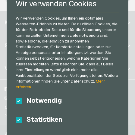
Rewe Geschenkkarten
Wir verwenden Cookies
PCS Bezahlkarten
roastmarket Geschenkkarten
Razer Gold Bezahlkarten
Wir verwenden Cookies, um Ihnen ein optimales
Belgien
Rossmann Geschenkkarten
KONTO
Webseiten-Erlebnis zu bieten. Dazu zählen Cookies, die
Transcash Bezahlkarten
Brasilien
für den Betrieb der Seite und für die Steuerung unserer
RTL+ Geschenkkarten
kommerziellen Unternehmensziele notwendig sind,
Deutschland (DE)
Saturn Geschenkkarten
sowie solche, die lediglich zu anonymen
Registrieren
SERVICE
Statistikzwecken, für Komforteinstellungen oder zur
Deutschland (EN)
SB-Tankstelle Geschenkkarten
Anzeige personalisierter Inhalte genutzt werden. Sie
Anmelden
Frankreich
können selbst entscheiden, welche Kategorien Sie
Shell Geschenkkarten
Mein Warenkorb
zulassen möchten. Bitte beachten Sie, dass auf Basis
Italien
FAQ
VGO-SHOP
Shop-Apotheke Geschenkkarten
Ihrer Einstellungen womöglich nicht mehr alle
Zahlungsmethoden
Funktionalitäten der Seite zur Verfügung stehen. Weitere
Spotify Premium Geschenkkarten
Niederlande
Informationen finden Sie unter Datenschutz.
Mehr
AGB
&
Widerrufsrecht
erfahren
Thalia Geschenkkarten
Österreich
Über uns
Facebook
Datenschutzrichtlinien
Portugal
TikTok Geschenkkarten
Blog
Instagram
Notwendig
Schweiz (DE)
Partner
TikTok
toom Geschenkkarten
Schweiz (FR)
@VGO_com
Wolt Geschenkkarten
Statistiken
Schweiz (IT)
World of Sweets Geschenkkarten
Support