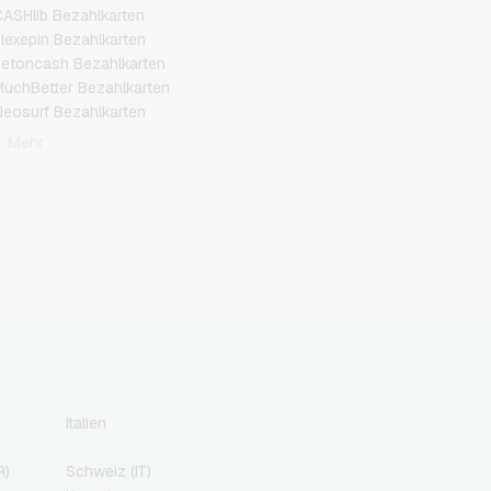
ASHlib Bezahlkarten
lexepin Bezahlkarten
etoncash Bezahlkarten
uchBetter Bezahlkarten
eosurf Bezahlkarten
CS Bezahlkarten
+ Mehr
azer Gold Bezahlkarten
ranscash Bezahlkarten
Italien
R)
Schweiz (IT)