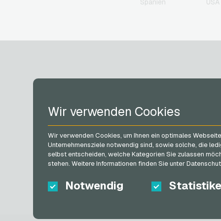
Spanien
USA 
HD+ Geschenkkarten
Herrenausstatter.de
Geschenkkarten
IKEA Geschenkkarten
Joy_ Geschenkkarten
Kaufland Geschenkkarte
Kennzeichengenerator
Geschenkkarten
Lieferando
KONTO
Geschenkkarten
Wir verwenden Cookies
MediaMarkt
Geschenkkarten
Registrieren
Microsoft Geschenkkarte
Wir verwenden Cookies, um Ihnen ein optimales Webseiten-
Anmelden
Netflix Geschenkkarten
Unternehmensziele notwendig sind, sowie solche, die ledi
Mein Warenkorb
selbst entscheiden, welche Kategorien Sie zulassen möchte
OTTO Geschenkkarten
stehen. Weitere Informationen finden Sie unter Datenschu
PeterPane
Geschenkkarten
Notwendig
Statistik
Rewe Geschenkkarten
roastmarket
Geschenkkarten
Rossmann