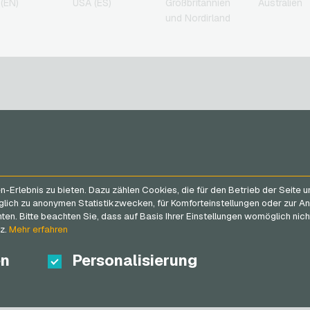
(EN)
USA (ES)
Großbritannien
Australien
und Nordirland
n
SERVICE
VGO-SHOP
FAQ
Über uns
n
Erlebnis zu bieten. Dazu zählen Cookies, die für den Betrieb der Seite 
Zahlungsmethoden
Blog
glich zu anonymen Statistikzwecken, für Komforteinstellungen oder zur An
AGB
&
Widerrufsrecht
Partner
n. Bitte beachten Sie, dass auf Basis Ihrer Einstellungen womöglich nicht
Datenschutzrichtlinien
tz.
Mehr erfahren
en
Personalisierung