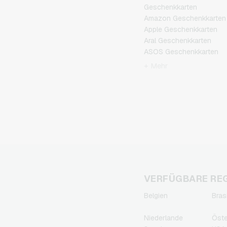
Geschenkkarten
Amazon Geschenkkarten
Apple Geschenkkarten
Aral Geschenkkarten
ASOS Geschenkkarten
BestChoice Premium
+ Mehr
Geschenkkarten
CircleK Geschenkkarten
DAZN Geschenkkarten
Dominos-Pizza
Geschenkkarten
Douglas Geschenkkarten
Fleurop Geschenkkarten
Flixbus Geschenkkarten
FlixTrain Geschenkkarten
FloraPrima
VERFÜGBARE RE
Geschenkkarten
Belgien
Bras
Google Play
Geschenkkarten
Niederlande
Öste
Grillfürst Geschenkkarten