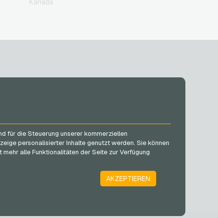
Kanada
SOCIAL MEDIA
Facebook
und für die Steuerung unserer kommerziellen
Instagram
zeige personalisierter Inhalte genutzt werden. Sie können
TikTok
 mehr alle Funktionalitäten der Seite zur Verfügung
@VGO_com
AKZEPTIEREN