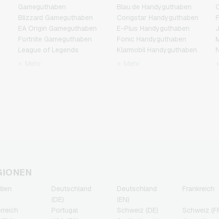
Gameguthaben
Blau.de Handyguthaben
C
Blizzard Gameguthaben
Congstar Handyguthaben
F
EA Origin Gameguthaben
E-Plus Handyguthaben
J
Fortnite Gameguthaben
Fonic Handyguthaben
M
League of Legends
Klarmobil Handyguthaben
N
Gameguthaben
Lebara Handyguthaben
P
+ Mehr
+ Mehr
Minecraft Gameguthaben
Lycamobile
R
NCSoft Gameguthaben
Handyguthaben
T
Nintendo Gameguthaben
O2 Handyguthaben
Nintendo Switch Online
Otelo Handyguthaben
Gameguthaben
Simyo Handyguthaben
PSN Card Gameguthaben
T-Mobile Handyguthaben
PUBG Mobile
Vodafone Handyguthaben
Gameguthaben
Roblox Gameguthaben
Steam Gameguthaben
GIONEN
Xbox Live Gameguthaben
ilien
Deutschland
Deutschland
Frankreich
(DE)
(EN)
rreich
Portugal
Schweiz (DE)
Schweiz (F