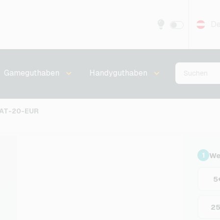
De
Gameguthaben
Handyguthaben
 AT-20-EUR
We
1
5
2