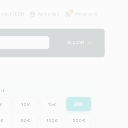
0
utsch
EUR
Anmelden
Warenkorb
Support
rt
20€
€
10€
15€
5€
50€
100€
200€