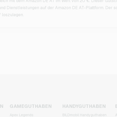
reich mit dem Amazon DE AT im Wert von 20 €. Dieser Gutsch
und Dienstleistungen auf der Amazon DE AT-Plattform. Der so
f loszulegen.
EN
GAMEGUTHABEN
HANDYGUTHABEN
Apex Legends
BILDmobil Handyguthaben
A