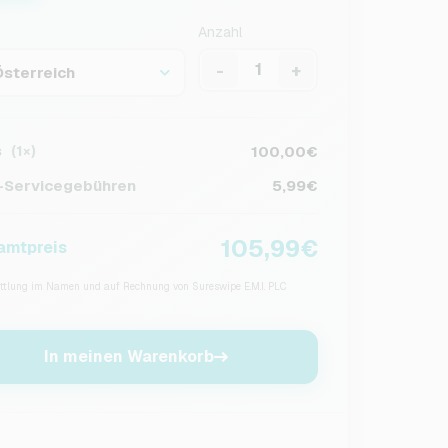
Anzahl
-
+
Österreich
s
100,00€
(1×)
Servicegebühren
5,99€
105,99€
amtpreis
tlung im Namen und auf Rechnung von Sureswipe E.M.I. PLC
In meinen Warenkorb