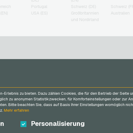
(DE)
(EN)
rreich
Portugal
Schweiz (DE)
Schweiz (F
(EN)
USA (ES)
Großbritannien
Australien
und Nordirland
n
SERVICE
VGO-SHOP
FAQ
Über uns
n
Erlebnis zu bieten. Dazu zählen Cookies, die für den Betrieb der Seite 
Zahlungsmethoden
Blog
glich zu anonymen Statistikzwecken, für Komforteinstellungen oder zur An
AGB
&
Widerrufsrecht
Partner
n. Bitte beachten Sie, dass auf Basis Ihrer Einstellungen womöglich nicht
Datenschutzrichtlinien
tz.
Mehr erfahren
en
Personalisierung