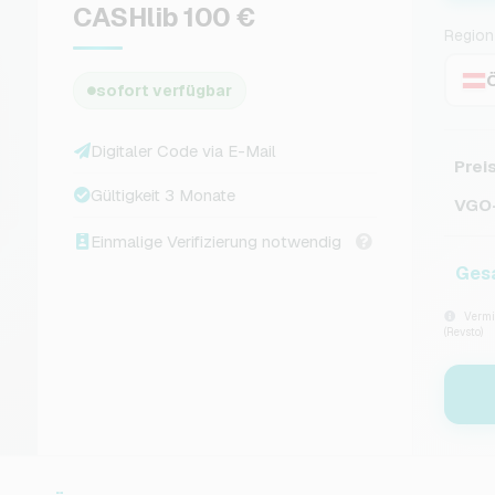
CASHlib 100 €
Region
sofort verfügbar
Digitaler Code via E-Mail
Prei
Gültigkeit 3 Monate
VGO-
Einmalige Verifizierung notwendig
Ges
Vermit
(Revsto)