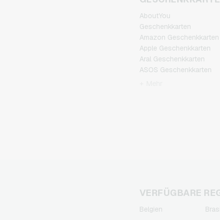
AboutYou
Geschenkkarten
Amazon Geschenkkarten
Apple Geschenkkarten
Aral Geschenkkarten
ASOS Geschenkkarten
BestChoice Premium
+ Mehr
Geschenkkarten
CircleK Geschenkkarten
DAZN Geschenkkarten
Dominos-Pizza
Geschenkkarten
Douglas Geschenkkarten
Fleurop Geschenkkarten
Flixbus Geschenkkarten
FlixTrain Geschenkkarten
FloraPrima
VERFÜGBARE RE
Geschenkkarten
Belgien
Bras
Google Play