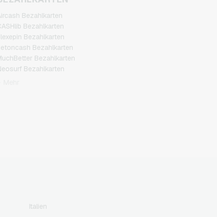
ircash Bezahlkarten
ASHlib Bezahlkarten
lexepin Bezahlkarten
etoncash Bezahlkarten
uchBetter Bezahlkarten
eosurf Bezahlkarten
CS Bezahlkarten
+ Mehr
azer Gold Bezahlkarten
ranscash Bezahlkarten
Italien