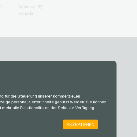
R)
Schweiz (IT)
Kanada
SOCIAL MEDIA
Facebook
und für die Steuerung unserer kommerziellen
Instagram
zeige personalisierter Inhalte genutzt werden. Sie können
TikTok
 mehr alle Funktionalitäten der Seite zur Verfügung
@VGO_com
AKZEPTIEREN