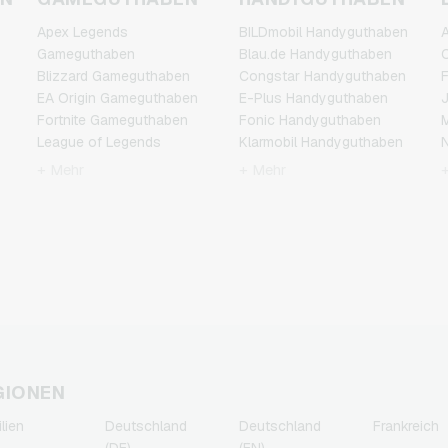
Apex Legends
BILDmobil Handyguthaben
A
Gameguthaben
Blau.de Handyguthaben
C
Blizzard Gameguthaben
Congstar Handyguthaben
F
EA Origin Gameguthaben
E-Plus Handyguthaben
J
Fortnite Gameguthaben
Fonic Handyguthaben
M
League of Legends
Klarmobil Handyguthaben
N
Gameguthaben
Lebara Handyguthaben
P
+ Mehr
+ Mehr
Minecraft Gameguthaben
Lycamobile
R
NCSoft Gameguthaben
Handyguthaben
T
Nintendo Gameguthaben
O2 Handyguthaben
Nintendo Switch Online
Otelo Handyguthaben
Gameguthaben
Simyo Handyguthaben
PSN Card Gameguthaben
T-Mobile Handyguthaben
PUBG Mobile
Vodafone Handyguthaben
Gameguthaben
Roblox Gameguthaben
Steam Gameguthaben
GIONEN
Xbox Live Gameguthaben
ilien
Deutschland
Deutschland
Frankreich