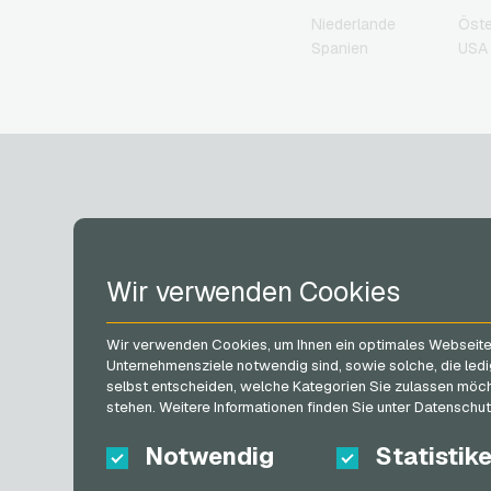
Geschenkkarten
Niederlande
Öste
Grillfürst Geschenkkarten
Spanien
USA 
HD+ Geschenkkarten
Herrenausstatter.de
Geschenkkarten
IKEA Geschenkkarten
Joy_ Geschenkkarten
Kaufland Geschenkkarte
Kennzeichengenerator
Geschenkkarten
Lieferando
KONTO
Geschenkkarten
Wir verwenden Cookies
MediaMarkt
Geschenkkarten
Registrieren
Microsoft Geschenkkarte
Wir verwenden Cookies, um Ihnen ein optimales Webseiten-
Anmelden
Netflix Geschenkkarten
Unternehmensziele notwendig sind, sowie solche, die ledi
Mein Warenkorb
selbst entscheiden, welche Kategorien Sie zulassen möchte
OTTO Geschenkkarten
stehen. Weitere Informationen finden Sie unter Datenschu
PeterPane
Geschenkkarten
Notwendig
Statistik
Rewe Geschenkkarten
roastmarket