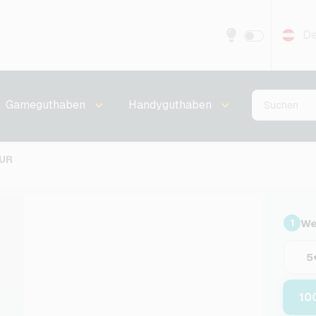
De
Gameguthaben
Handyguthaben
EUR
We
1
5
10