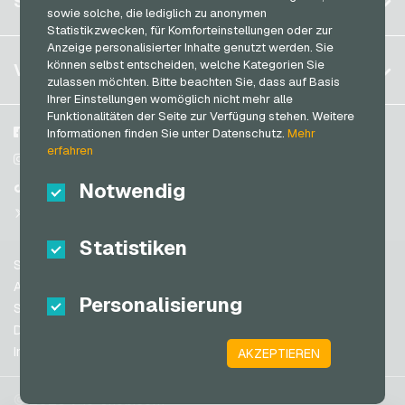
SERVICE
Deutschland (EN)
sowie solche, die lediglich zu anonymen
SB-Tankstelle Geschenkkarten
Anmelden
Statistikzwecken, für Komforteinstellungen oder zur
Frankreich
Shell Geschenkkarten
Anzeige personalisierter Inhalte genutzt werden. Sie
Mein Warenkorb
Italien
FAQ
können selbst entscheiden, welche Kategorien Sie
VGO-SHOP
Shop-Apotheke Geschenkkarten
zulassen möchten. Bitte beachten Sie, dass auf Basis
Zahlungsmethoden
Ihrer Einstellungen womöglich nicht mehr alle
Spotify Premium Geschenkkarten
Niederlande
Funktionalitäten der Seite zur Verfügung stehen. Weitere
AGB
&
Widerrufsrecht
Thalia Geschenkkarten
Österreich
Über uns
Facebook
Informationen finden Sie unter Datenschutz.
Mehr
Datenschutzrichtlinien
erfahren
Portugal
TikTok Geschenkkarten
Blog
Instagram
Schweiz (DE)
Notwendig
Partner
TikTok
toom Geschenkkarten
Schweiz (FR)
@VGO_com
Wolt Geschenkkarten
Schweiz (IT)
Statistiken
World of Sweets Geschenkkarten
Support
Wunschgutschein Geschenkkarten
Spanien
AGB
Personalisierung
Zalando Geschenkkarten
USA (EN)
Sicherheit & Verifikation
Datenschutzrichtlinien
USA (ES)
Impressum
AKZEPTIEREN
Großbritannien und Nordirland
Australien
© 2026 vgo-shop.com