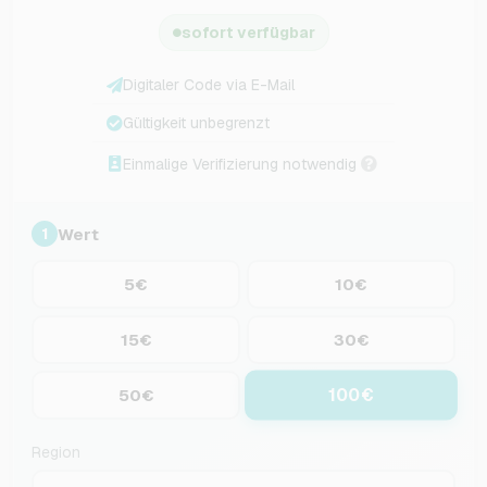
sofort verfügbar
Digitaler Code via E-Mail
Gültigkeit unbegrenzt
Einmalige Verifizierung notwendig
Wert
1
5€
10€
15€
30€
100€
50€
Region