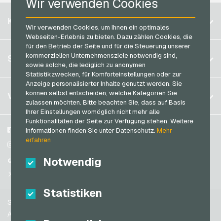
Wir verwenden Cookies
roastmarket Geschenkkarten
Razer Gold Bezahlkarten
Belgien
Rossmann Geschenkkarten
KONTO
Transcash Bezahlkarten
Wir verwenden Cookies, um Ihnen ein optimales
Brasilien
RTL+ Geschenkkarten
Webseiten-Erlebnis zu bieten. Dazu zählen Cookies, die
für den Betrieb der Seite und für die Steuerung unserer
Deutschland (DE)
Saturn Geschenkkarten
Registrieren
kommerziellen Unternehmensziele notwendig sind,
SERVICE
Deutschland (EN)
sowie solche, die lediglich zu anonymen
SB-Tankstelle Geschenkkarten
Anmelden
Statistikzwecken, für Komforteinstellungen oder zur
Frankreich
Shell Geschenkkarten
Anzeige personalisierter Inhalte genutzt werden. Sie
Mein Warenkorb
Italien
FAQ
können selbst entscheiden, welche Kategorien Sie
VGO-SHOP
Shop-Apotheke Geschenkkarten
zulassen möchten. Bitte beachten Sie, dass auf Basis
Zahlungsmethoden
Ihrer Einstellungen womöglich nicht mehr alle
Spotify Premium Geschenkkarten
Niederlande
Funktionalitäten der Seite zur Verfügung stehen. Weitere
AGB
&
Widerrufsrecht
Thalia Geschenkkarten
Österreich
Über uns
Facebook
Informationen finden Sie unter Datenschutz.
Mehr
Datenschutzrichtlinien
erfahren
Portugal
TikTok Geschenkkarten
Blog
Instagram
Schweiz (DE)
Notwendig
Partner
TikTok
toom Geschenkkarten
Schweiz (FR)
@VGO_com
Wolt Geschenkkarten
Schweiz (IT)
Statistiken
World of Sweets Geschenkkarten
Support
Wunschgutschein Geschenkkarten
Spanien
AGB