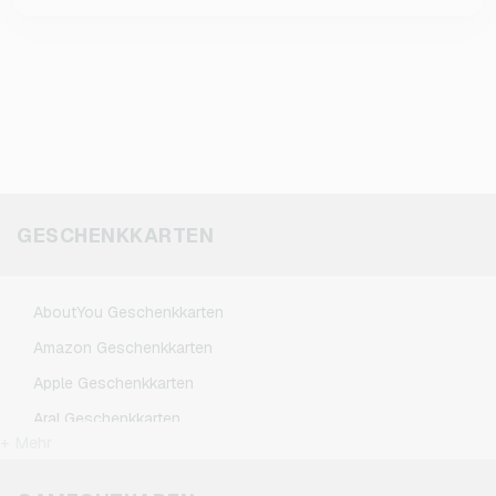
GESCHENKKARTEN
AboutYou Geschenkkarten
Amazon Geschenkkarten
Apple Geschenkkarten
Aral Geschenkkarten
+ Mehr
ASOS Geschenkkarten
BestChoice Premium Geschenkkarten