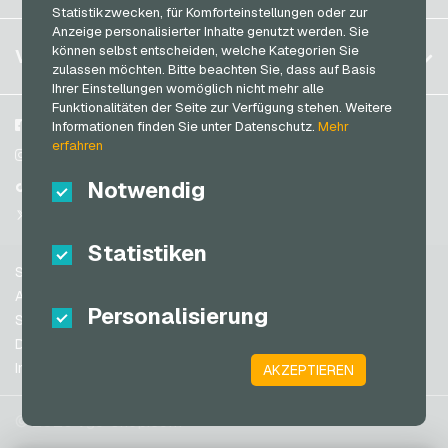
Anmelden
Statistikzwecken, für Komforteinstellungen oder zur
Frankreich
Shell Geschenkkarten
Anzeige personalisierter Inhalte genutzt werden. Sie
Mein Warenkorb
Italien
FAQ
können selbst entscheiden, welche Kategorien Sie
VGO-SHOP
Shop-Apotheke Geschenkkarten
zulassen möchten. Bitte beachten Sie, dass auf Basis
Zahlungsmethoden
Ihrer Einstellungen womöglich nicht mehr alle
Spotify Premium Geschenkkarten
Niederlande
Funktionalitäten der Seite zur Verfügung stehen. Weitere
AGB
&
Widerrufsrecht
Thalia Geschenkkarten
Österreich
Über uns
Facebook
Informationen finden Sie unter Datenschutz.
Mehr
Datenschutzrichtlinien
erfahren
Portugal
TikTok Geschenkkarten
Blog
Instagram
Schweiz (DE)
Notwendig
Partner
TikTok
toom Geschenkkarten
Schweiz (FR)
@VGO_com
Wolt Geschenkkarten
Schweiz (IT)
Statistiken
World of Sweets Geschenkkarten
Support
Wunschgutschein Geschenkkarten
Spanien
AGB
Personalisierung
Zalando Geschenkkarten
USA (EN)
Sicherheit & Verifikation
Datenschutzrichtlinien
USA (ES)
Impressum
AKZEPTIEREN
Großbritannien und Nordirland
Australien
© 2026 vgo-shop.com
Kanada