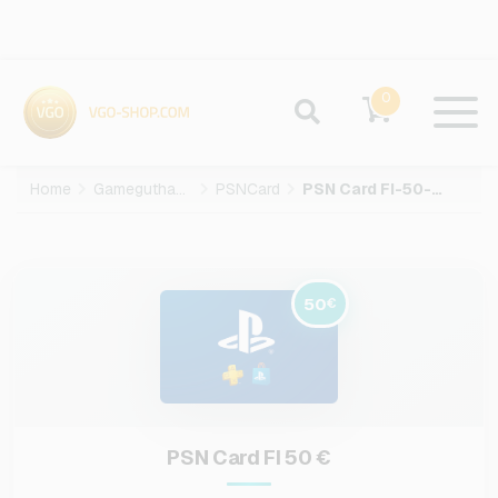
0
Home
Gameguthaben
PSNCard
PSN Card FI-50-EUR
50
€
PSN Card FI 50 €