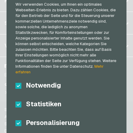
KONTO
Transcash Bezahlkarten
Wir verwenden Cookies, um Ihnen ein optimales
Brasilien
RTL+ Geschenkkarten
Webseiten-Erlebnis zu bieten. Dazu zählen Cookies, die
für den Betrieb der Seite und für die Steuerung unserer
Deutschland (DE)
Saturn Geschenkkarten
Registrieren
kommerziellen Unternehmensziele notwendig sind,
SERVICE
Deutschland (EN)
sowie solche, die lediglich zu anonymen
SB-Tankstelle Geschenkkarten
Anmelden
Statistikzwecken, für Komforteinstellungen oder zur
Frankreich
Shell Geschenkkarten
Anzeige personalisierter Inhalte genutzt werden. Sie
Mein Warenkorb
Italien
FAQ
können selbst entscheiden, welche Kategorien Sie
VGO-SHOP
Shop-Apotheke Geschenkkarten
zulassen möchten. Bitte beachten Sie, dass auf Basis
Zahlungsmethoden
Ihrer Einstellungen womöglich nicht mehr alle
Spotify Premium Geschenkkarten
Niederlande
Funktionalitäten der Seite zur Verfügung stehen. Weitere
AGB
&
Widerrufsrecht
Thalia Geschenkkarten
Österreich
Über uns
Facebook
Informationen finden Sie unter Datenschutz.
Mehr
Datenschutzrichtlinien
erfahren
Portugal
TikTok Geschenkkarten
Blog
Instagram
Schweiz (DE)
Notwendig
Partner
TikTok
toom Geschenkkarten
Schweiz (FR)
@VGO_com
Wolt Geschenkkarten
Schweiz (IT)
Statistiken
World of Sweets Geschenkkarten
Support
Wunschgutschein Geschenkkarten
Spanien
AGB
Personalisierung
Zalando Geschenkkarten
USA (EN)
Sicherheit & Verifikation
Datenschutzrichtlinien
USA (ES)