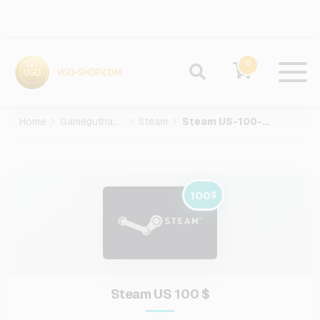
0
Home
Gameguthaben
Steam
Steam US-100-USD
100
$
Steam US 100 $