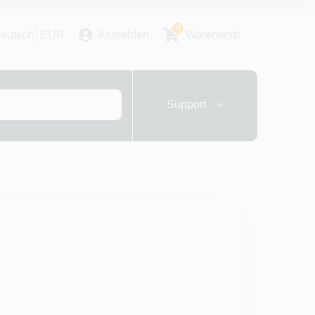
0
eutsch
EUR
Anmelden
Warenkorb
Support