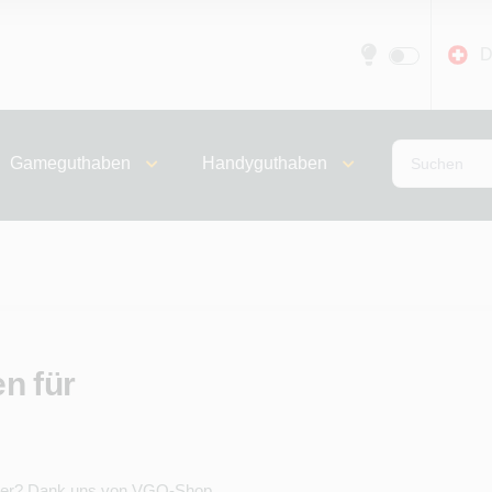
D
Gameguthaben
Handyguthaben
n für
teuer? Dank uns von VGO-Shop