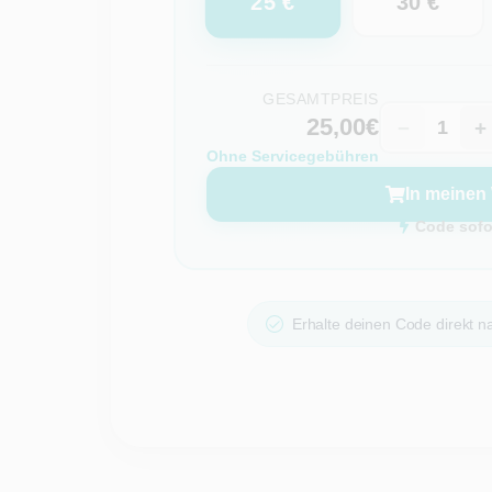
25 €
30 €
GESAMTPREIS
25,00€
−
+
Ohne Servicegebühren
In meinen
Code sofor
Erhalte deinen Code direkt na