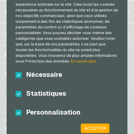
Transcash Cartes de paiement
expérience optimale sur le site. Cela inclut les cookies
Allemagne (DE)
S´inscrire
nécessaires au fonctionnement du site et à la gestion de
SERVICE
Allemagne (EN)
nos objectifs commerciaux, ainsi que ceux utilisés
S´inscrire
uniquement à des fins de statistiques anonymes, de
France
paramètres de confort ou d´affichage de contenus
Mon panier
Italie
FAQ
personnalisés. Vous pouvez décider vous-même des
VGO-SHOP
catégories que vous souhaitez autoriser. Veuillez noter
Méthodes de paiement
que, sur la base de vos paramètres, il se peut que
Pays-bas
toutes les fonctionnalités du site ne soient plus
Conditions generales
&
Droit de retour
Autriche
A propos de nous
Facebook
disponibles. Vous trouverez de plus amples informations
Protection des données
sous Protection des données.
En savoir plus
Portugal
Partenaires
Instagram
Suisse (DE)
Nécessaire
TikTok
Suisse (FR)
@VGO_com
Suisse (IT)
Statistiques
Aide
Espagne
Conditions generales
Personnalisation
États-unis (EN)
Sécurité & vérification
Protection des données
États-unis (ES)
Mentions légales
ACCEPTER
Grande-Bretagne et Irlande du Nord