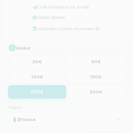
Code numérique par e-mail
Validité illimitée
Vérification unique nécessaire
Valeur
1
20€
50€
100€
150€
200€
250€
Région
France