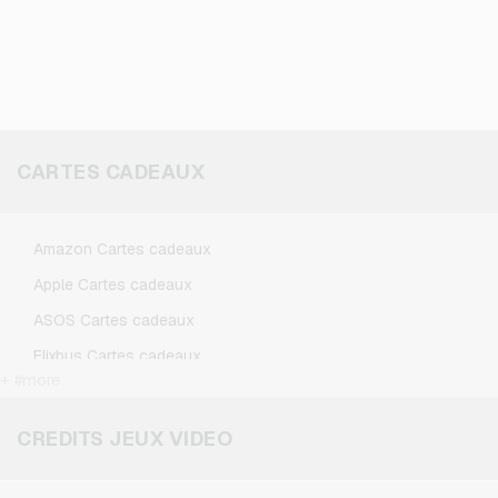
CARTES CADEAUX
Amazon Cartes cadeaux
Apple Cartes cadeaux
ASOS Cartes cadeaux
Flixbus Cartes cadeaux
+ #more
FlixTrain Cartes cadeaux
Google Play Cartes cadeaux
CREDITS JEUX VIDEO
IKEA Cartes cadeaux