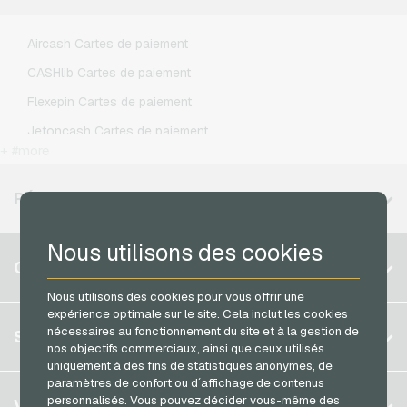
Lebara Recharges mobiles
Lycamobile Recharges mobiles
Aircash Cartes de paiement
O2 Recharges mobiles
CASHlib Cartes de paiement
Otelo Recharges mobiles
Flexepin Cartes de paiement
Simyo Recharges mobiles
Jetoncash Cartes de paiement
T-Mobile Recharges mobiles
+ #more
MuchBetter Cartes de paiement
Vodafone Recharges mobiles
Neosurf Cartes de paiement
RÉGIONS DISPONIBLES
PaysafeCard Cartes de paiement
Nous utilisons des cookies
PCS Cartes de paiement
Belgique
COMPTE
Razer Gold Cartes de paiement
Brésil
Nous utilisons des cookies pour vous offrir une
Transcash Cartes de paiement
expérience optimale sur le site. Cela inclut les cookies
Allemagne (DE)
S´inscrire
nécessaires au fonctionnement du site et à la gestion de
SERVICE
Allemagne (EN)
nos objectifs commerciaux, ainsi que ceux utilisés
S´inscrire
uniquement à des fins de statistiques anonymes, de
France
paramètres de confort ou d´affichage de contenus
Mon panier
Italie
FAQ
personnalisés. Vous pouvez décider vous-même des
VGO-SHOP