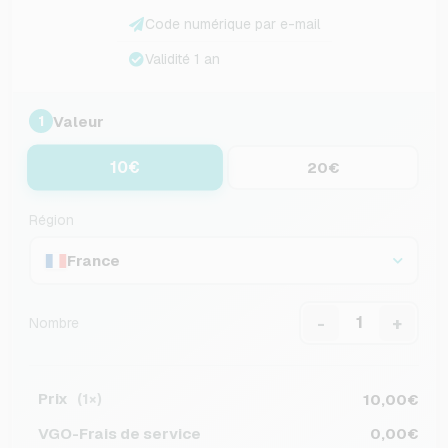
Code numérique par e-mail
Validité 1 an
Valeur
1
10€
20€
Région
France
-
+
Nombre
Prix
10,00€
(1×)
VGO-Frais de service
0,00€