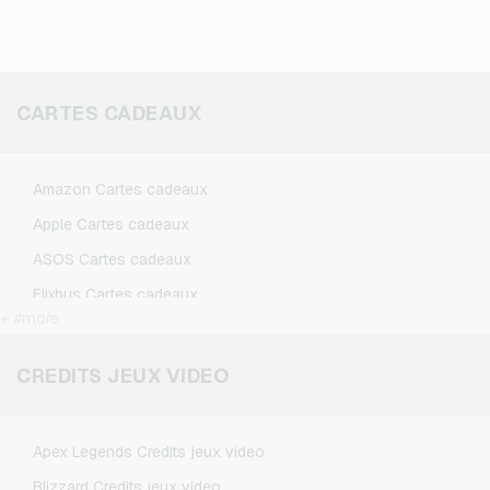
CARTES CADEAUX
Amazon Cartes cadeaux
Apple Cartes cadeaux
ASOS Cartes cadeaux
Flixbus Cartes cadeaux
+ #more
FlixTrain Cartes cadeaux
Google Play Cartes cadeaux
CREDITS JEUX VIDEO
IKEA Cartes cadeaux
Kennzeichengenerator Cartes cadeaux
Apex Legends Credits jeux video
Microsoft Cartes cadeaux
Blizzard Credits jeux video