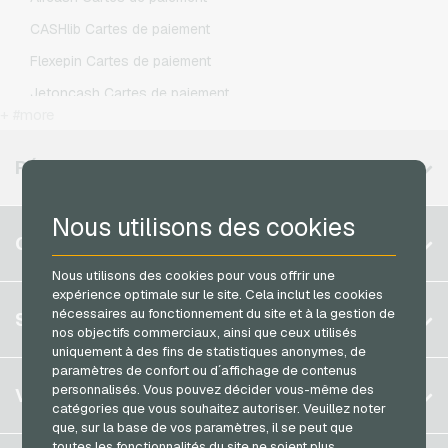
O2 Recharges mobiles
CASHlib Cartes de paiement
Otelo Recharges mobiles
Flexepin Cartes de paiement
Simyo Recharges mobiles
Jetoncash Cartes de paiement
T-Mobile Recharges mobiles
+ #more
MuchBetter Cartes de paiement
Vodafone Recharges mobiles
Neosurf Cartes de paiement
RÉGIONS DISPONIBLES
PaysafeCard Cartes de paiement
Nous utilisons des cookies
PCS Cartes de paiement
Belgique
COMPTE
Razer Gold Cartes de paiement
Brésil
Nous utilisons des cookies pour vous offrir une
Transcash Cartes de paiement
expérience optimale sur le site. Cela inclut les cookies
Allemagne (DE)
S´inscrire
nécessaires au fonctionnement du site et à la gestion de
SERVICE
Allemagne (EN)
nos objectifs commerciaux, ainsi que ceux utilisés
S´inscrire
uniquement à des fins de statistiques anonymes, de
France
paramètres de confort ou d´affichage de contenus
Mon panier
Italie
FAQ
personnalisés. Vous pouvez décider vous-même des
VGO-SHOP
catégories que vous souhaitez autoriser. Veuillez noter
Méthodes de paiement
que, sur la base de vos paramètres, il se peut que
Pays-bas
toutes les fonctionnalités du site ne soient plus