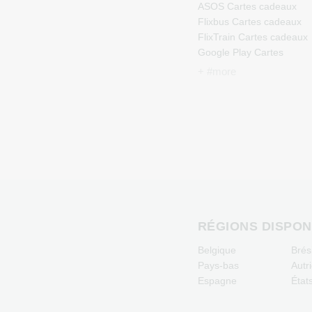
ASOS Cartes cadeaux
Flixbus Cartes cadeaux
FlixTrain Cartes cadeaux
Google Play Cartes
cadeaux
+ #more
IKEA Cartes cadeaux
Kennzeichengenerator
Cartes cadeaux
Microsoft Cartes cadeaux
Netflix Cartes cadeaux
Spotify Premium Cartes
cadeaux
TikTok Cartes cadeaux
Wunschgutschein Cartes
cadeaux
RÉGIONS DISPON
Zalando Cartes cadeaux
Belgique
Brési
Pays-bas
Autr
Espagne
État