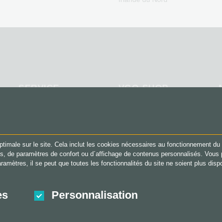
video
SERVICE
VGO-SHOP
FAQ
A propos de nous
Méthodes de paiement
Partenaires
Conditions generales
&
ptimale sur le site. Cela inclut les cookies nécessaires au fonctionnement du 
Droit de retour
mes, de paramètres de confort ou d´affichage de contenus personnalisés. Vo
Protection des données
aramètres, il se peut que toutes les fonctionnalités du site ne soient plus di
es
Personnalisation