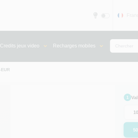
Fran
Credits jeux video
Recharges mobiles
0-EUR
Va
1
1
5