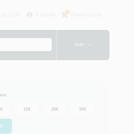
0
çais
EUR
S´inscrire
Panier d´achat
Aide
leur
0€
15€
20€
30€
0€