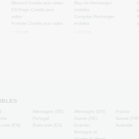
Blizzard Credits jeux video
Blau.de Recharges
C
EA Origin Credits jeux
mobiles
p
video
Congstar Recharges
F
Fortnite Credits jeux video
mobiles
p
League of Legends
E-Plus Recharges mobiles
J
+ #more
+ #more
Credits jeux video
Fonic Recharges mobiles
p
Minecraft Credits jeux
Klarmobil Recharges
M
video
mobiles
p
NCSoft Credits jeux video
Lebara Recharges mobiles
N
Nintendo Credits jeux
Lycamobile Recharges
p
video
mobiles
P
Nintendo Switch Online
O2 Recharges mobiles
p
Credits jeux video
Otelo Recharges mobiles
P
PSN Card Credits jeux
Simyo Recharges mobiles
R
video
T-Mobile Recharges
p
IBLES
PUBG Mobile Credits jeux
mobiles
T
l
Allemagne (DE)
Allemagne (EN)
France
video
Vodafone Recharges
p
iche
Portugal
Suisse (DE)
Suisse (FR
Roblox Credits jeux video
mobiles
s-unis (EN)
États-unis (ES)
Grande-
Australie
Steam Credits jeux video
Bretagne et
Xbox Live Credits jeux
Irlande du Nord