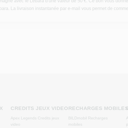
emagne avec le Lebara d'une valeur de 50 €. Ce bon vous donne
ebara. La livraison instantanée par e-mail vous permet de comme
X
CREDITS JEUX VIDEO
RECHARGES MOBILE
Apex Legends Credits jeux
BILDmobil Recharges
A
video
mobiles
p