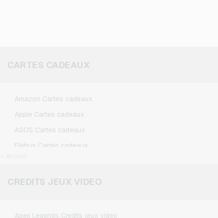
CARTES CADEAUX
Amazon Cartes cadeaux
Apple Cartes cadeaux
ASOS Cartes cadeaux
Flixbus Cartes cadeaux
+ #more
FlixTrain Cartes cadeaux
Google Play Cartes cadeaux
CREDITS JEUX VIDEO
IKEA Cartes cadeaux
Kennzeichengenerator Cartes cadeaux
Apex Legends Credits jeux video