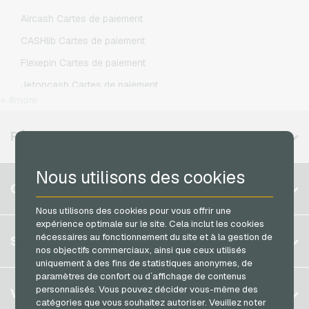
Lycamobile Recharges mobiles
Aircash Cartes de paiement
O2 Recharges mobiles
CASHlib Cartes de paiement
Otelo Recharges mobiles
Flexepin Cartes de paiement
Simyo Recharges mobiles
Jetoncash Cartes de paiement
T-Mobile Recharges mobiles
+ #more
MuchBetter Cartes de paiement
Vodafone Recharges mobiles
Neosurf Cartes de paiement
RÉGIONS DISPONIBLES
PaysafeCard Cartes de paiement
Nous utilisons des cookies
PCS Cartes de paiement
Belgique
COMPTE
Razer Gold Cartes de paiement
Brésil
Nous utilisons des cookies pour vous offrir une
Transcash Cartes de paiement
expérience optimale sur le site. Cela inclut les cookies
Allemagne (DE)
S´inscrire
nécessaires au fonctionnement du site et à la gestion de
SERVICE
Allemagne (EN)
nos objectifs commerciaux, ainsi que ceux utilisés
S´inscrire
uniquement à des fins de statistiques anonymes, de
France
paramètres de confort ou d´affichage de contenus
Mon panier
Italie
FAQ
personnalisés. Vous pouvez décider vous-même des
VGO-SHOP
catégories que vous souhaitez autoriser. Veuillez noter