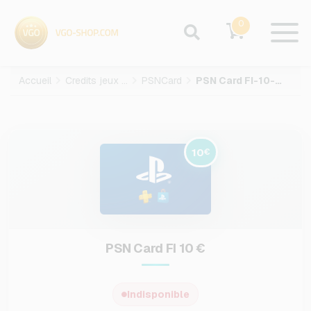
0
Accueil
Credits jeux video
PSNCard
PSN Card FI-10-EUR
10
€
PSN Card FI 10 €
Indisponible