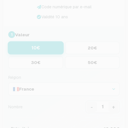
Code numérique par e-mail
Validité 10 ans
Valeur
1
10€
20€
30€
50€
Région
France
-
+
Nombre