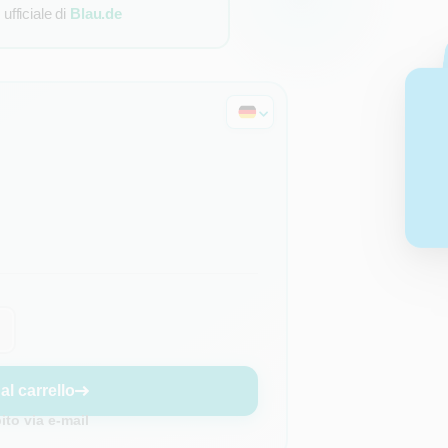
fficiale di
Blau.de
al carrello
to via e-mail