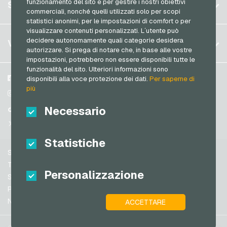
Registrati
funzionamento del sito e per gestire i nostri obiettivi
SERVIZIO
Germania (EN)
commerciali, nonché quelli utilizzati solo per scopi
Accedi
statistici anonimi, per le impostazioni di comfort o per
Francia
visualizzare contenuti personalizzati. L´utente può
Il mio carrello
Italia
FAQ
decidere autonomamente quali categorie desidera
VGO-SHOP
autorizzare. Si prega di notare che, in base alle vostre
Metodi di pagamento
impostazioni, potrebbero non essere disponibili tutte le
Paesi Bassi
funzionalità del sito. Ulteriori informazioni sono
Termini & Condizioni
&
Diritto di recesso
Austria
Su di noi
Facebook
disponibili alla voce protezione dei dati.
Per saperne di
Protezione dei dati
più
Portogallo
Partner
Instagram
Svizzera (DE)
Necessario
TikTok
Svizzera (FR)
@VGO_com
Svizzera (IT)
Statistiche
Supporto
Spagna
Termini & Condizioni
Personalizzazione
Stati Uniti (EN)
Sicurezza e verifica
Protezione dei dati
Stati Uniti (ES)
Note legali
ACCETTARE
Gran Bretagna e Irlanda del Nord
Australia