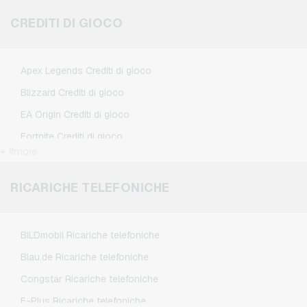
Flixbus Buoni regalo
CREDITI DI GIOCO
FlixTrain Buoni regalo
Google Play Buoni regalo
Apex Legends Crediti di gioco
IKEA Buoni regalo
Blizzard Crediti di gioco
Kennzeichengenerator Buoni regalo
EA Origin Crediti di gioco
Microsoft Buoni regalo
Fortnite Crediti di gioco
Netflix Buoni regalo
+ #more
League of Legends Crediti di gioco
Spotify Premium Buoni regalo
Minecraft Crediti di gioco
RICARICHE TELEFONICHE
TikTok Buoni regalo
NCSoft Crediti di gioco
Wunschgutschein Buoni regalo
Nintendo Crediti di gioco
Zalando Buoni regalo
BILDmobil Ricariche telefoniche
Nintendo Switch Online Crediti di gioco
Blau.de Ricariche telefoniche
PSN Card Crediti di gioco
Congstar Ricariche telefoniche
PUBG Mobile Crediti di gioco
E-Plus Ricariche telefoniche