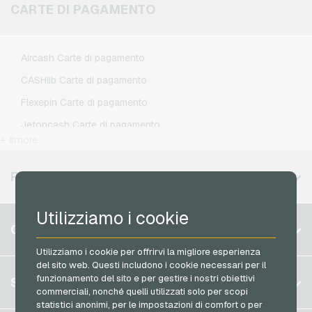
Klarmobil Ricariche telefoniche
CARTE DI PAGAMENTO
Xbox Live Crediti di gioco
Lebara Ricariche telefoniche
Lycamobile Ricariche telefoniche
Aircash Carte di pagamento
O2 Ricariche telefoniche
CASHlib Carte di pagamento
Otelo Ricariche telefoniche
Flexepin Carte di pagamento
Simyo Ricariche telefoniche
Jetoncash Carte di pagamento
T-Mobile Ricariche telefoniche
+ #more
MuchBetter Carte di pagamento
Vodafone Ricariche telefoniche
Neosurf Carte di pagamento
REGIONI DISPONIBILI
PCS Carte di pagamento
Utilizziamo i cookie
Razer Gold Carte di pagamento
Belgio
CONTO
Transcash Carte di pagamento
Brasile
Utilizziamo i cookie per offrirvi la migliore esperienza
del sito web. Questi includono i cookie necessari per il
Germania (DE)
Registrati
funzionamento del sito e per gestire i nostri obiettivi
SERVIZIO
Germania (EN)
commerciali, nonché quelli utilizzati solo per scopi
Accedi
statistici anonimi, per le impostazioni di comfort o per
Francia