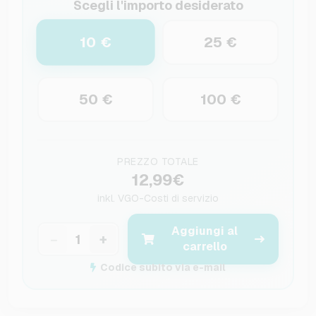
Scegli l'importo desiderato
10 €
25 €
50 €
100 €
PREZZO TOTALE
12,99€
inkl.
VGO-Costi di servizio
Aggiungi al
−
+
carrello
Codice subito via e-mail