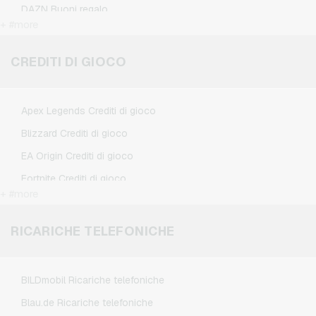
DAZN Buoni regalo
+ #more
Douglas Buoni regalo
Flixbus Buoni regalo
CREDITI DI GIOCO
FlixTrain Buoni regalo
Google Play Buoni regalo
Apex Legends Crediti di gioco
IKEA Buoni regalo
Blizzard Crediti di gioco
Kennzeichengenerator Buoni regalo
EA Origin Crediti di gioco
Microsoft Buoni regalo
Fortnite Crediti di gioco
Netflix Buoni regalo
+ #more
League of Legends Crediti di gioco
Spotify Premium Buoni regalo
Minecraft Crediti di gioco
RICARICHE TELEFONICHE
TikTok Buoni regalo
NCSoft Crediti di gioco
Wunschgutschein Buoni regalo
Nintendo Crediti di gioco
Zalando Buoni regalo
BILDmobil Ricariche telefoniche
Nintendo Switch Online Crediti di gioco
Blau.de Ricariche telefoniche
PSN Card Crediti di gioco