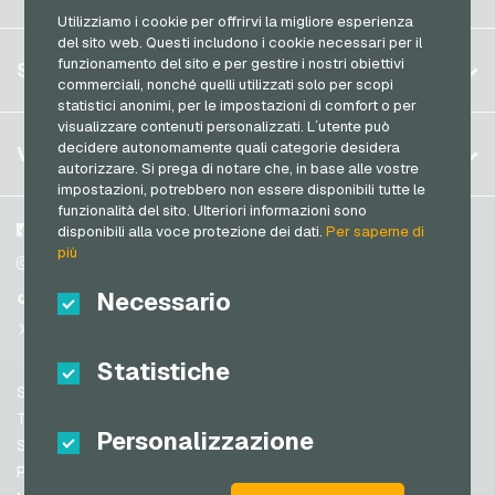
Brasile
Utilizziamo i cookie per offrirvi la migliore esperienza
del sito web. Questi includono i cookie necessari per il
Germania (DE)
Registrati
funzionamento del sito e per gestire i nostri obiettivi
SERVIZIO
Germania (EN)
commerciali, nonché quelli utilizzati solo per scopi
Accedi
statistici anonimi, per le impostazioni di comfort o per
Francia
visualizzare contenuti personalizzati. L´utente può
Il mio carrello
Italia
FAQ
decidere autonomamente quali categorie desidera
VGO-SHOP
autorizzare. Si prega di notare che, in base alle vostre
Metodi di pagamento
impostazioni, potrebbero non essere disponibili tutte le
Paesi Bassi
funzionalità del sito. Ulteriori informazioni sono
Termini & Condizioni
&
Diritto di recesso
Austria
Su di noi
Facebook
disponibili alla voce protezione dei dati.
Per saperne di
Protezione dei dati
più
Portogallo
Partner
Instagram
Svizzera (DE)
Necessario
TikTok
Svizzera (FR)
@VGO_com
Svizzera (IT)
Statistiche
Supporto
Spagna
Termini & Condizioni
Personalizzazione
Stati Uniti (EN)
Sicurezza e verifica
Protezione dei dati
Stati Uniti (ES)