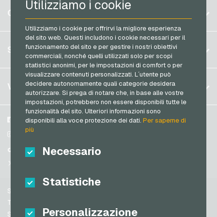
Utilizziamo i cookie
Razer Gold Carte di pagamento
Belgio
CONTO
Transcash Carte di pagamento
Brasile
Utilizziamo i cookie per offrirvi la migliore esperienza
del sito web. Questi includono i cookie necessari per il
Germania (DE)
Registrati
funzionamento del sito e per gestire i nostri obiettivi
SERVIZIO
Germania (EN)
commerciali, nonché quelli utilizzati solo per scopi
Accedi
statistici anonimi, per le impostazioni di comfort o per
Francia
visualizzare contenuti personalizzati. L´utente può
Il mio carrello
Italia
FAQ
decidere autonomamente quali categorie desidera
VGO-SHOP
autorizzare. Si prega di notare che, in base alle vostre
Metodi di pagamento
impostazioni, potrebbero non essere disponibili tutte le
Paesi Bassi
funzionalità del sito. Ulteriori informazioni sono
Termini & Condizioni
&
Diritto di recesso
Austria
Su di noi
Facebook
disponibili alla voce protezione dei dati.
Per saperne di
Protezione dei dati
più
Portogallo
Partner
Instagram
Svizzera (DE)
Necessario
TikTok
Svizzera (FR)
@VGO_com
Svizzera (IT)
Statistiche
Supporto
Spagna
Termini & Condizioni
Personalizzazione
Stati Uniti (EN)
Sicurezza e verifica