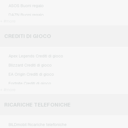
ASOS Buoni regalo
DAZN Buoni regalo
+ #more
Douglas Buoni regalo
Flixbus Buoni regalo
CREDITI DI GIOCO
FlixTrain Buoni regalo
Google Play Buoni regalo
Apex Legends Crediti di gioco
IKEA Buoni regalo
Blizzard Crediti di gioco
Kennzeichengenerator Buoni regalo
EA Origin Crediti di gioco
Microsoft Buoni regalo
Fortnite Crediti di gioco
Netflix Buoni regalo
+ #more
League of Legends Crediti di gioco
Spotify Premium Buoni regalo
Minecraft Crediti di gioco
RICARICHE TELEFONICHE
TikTok Buoni regalo
NCSoft Crediti di gioco
Wunschgutschein Buoni regalo
Nintendo Crediti di gioco
Zalando Buoni regalo
BILDmobil Ricariche telefoniche