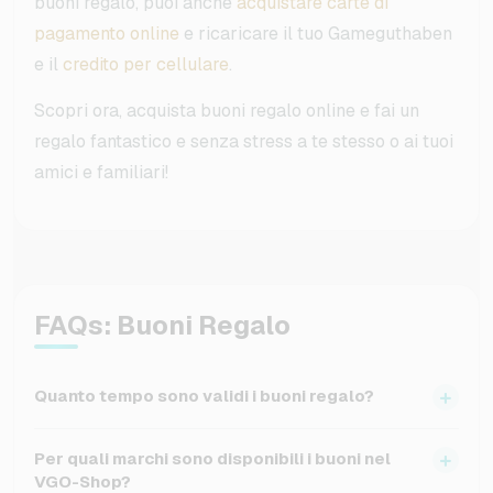
buoni regalo, puoi anche
acquistare carte di
pagamento online
e ricaricare il tuo Gameguthaben
e il
credito per cellulare
.
Scopri ora, acquista buoni regalo online e fai un
regalo fantastico e senza stress a te stesso o ai tuoi
amici e familiari!
FAQs: Buoni Regalo
Quanto tempo sono validi i buoni regalo?
I buoni sono generalmente validi per tre anni dalla fine
Per quali marchi sono disponibili i buoni nel
dell'anno di acquisto. Hai quindi abbastanza tempo per
VGO-Shop?