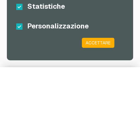
Statistiche
Personalizzazione
ACCETTARE
Carrello
BUONI REGALO
Il tuo carrello è vuoto. Riempite il carrello con le