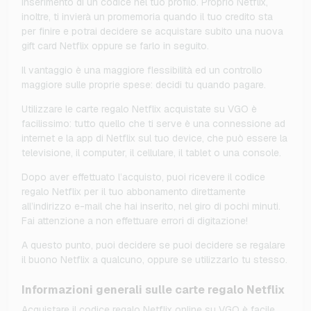
inserimento di un codice nel tuo profilo. Proprio Netflix,
inoltre, ti invierà un promemoria quando il tuo credito sta
per finire e potrai decidere se acquistare subito una nuova
gift card Netflix oppure se farlo in seguito.
Il vantaggio è una maggiore flessibilità ed un controllo
maggiore sulle proprie spese: decidi tu quando pagare.
Utilizzare le carte regalo Netflix acquistate su VGO è
facilissimo: tutto quello che ti serve è una connessione ad
internet e la app di Netflix sul tuo device, che può essere la
televisione, il computer, il cellulare, il tablet o una console.
Dopo aver effettuato l’acquisto, puoi ricevere il codice
regalo Netflix per il tuo abbonamento direttamente
all’indirizzo e-mail che hai inserito, nel giro di pochi minuti.
Fai attenzione a non effettuare errori di digitazione!
A questo punto, puoi decidere se puoi decidere se regalare
il buono Netflix a qualcuno, oppure se utilizzarlo tu stesso.
Informazioni generali sulle carte regalo Netflix
Acquistare il codice regalo Netflix online su VGO è facile,