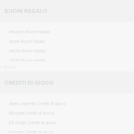
BUONI REGALO
Amazon Buoni regalo
Apple Buoni regalo
ASOS Buoni regalo
DAZN Buoni regalo
+ #more
Douglas Buoni regalo
Flixbus Buoni regalo
CREDITI DI GIOCO
FlixTrain Buoni regalo
Google Play Buoni regalo
Apex Legends Crediti di gioco
IKEA Buoni regalo
Blizzard Crediti di gioco
Kennzeichengenerator Buoni regalo
EA Origin Crediti di gioco
Microsoft Buoni regalo
Fortnite Crediti di gioco