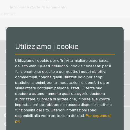
Simyo Ricariche telefoniche
Jetoncash Carte di pagamento
T-Mobile Ricariche telefoniche
+ #more
MuchBetter Carte di pagamento
Vodafone Ricariche telefoniche
Neosurf Carte di pagamento
REGIONI DISPONIBILI
PCS Carte di pagamento
Utilizziamo i cookie
Razer Gold Carte di pagamento
Belgio
CONTO
Transcash Carte di pagamento
Brasile
Utilizziamo i cookie per offrirvi la migliore esperienza
del sito web. Questi includono i cookie necessari per il
Germania (DE)
Registrati
funzionamento del sito e per gestire i nostri obiettivi
SERVIZIO
Germania (EN)
commerciali, nonché quelli utilizzati solo per scopi
Accedi
statistici anonimi, per le impostazioni di comfort o per
Francia
visualizzare contenuti personalizzati. L´utente può
Il mio carrello
Italia
FAQ
decidere autonomamente quali categorie desidera
VGO-SHOP
autorizzare. Si prega di notare che, in base alle vostre
Metodi di pagamento
impostazioni, potrebbero non essere disponibili tutte le
Paesi Bassi
funzionalità del sito. Ulteriori informazioni sono
Termini & Condizioni
&
Diritto di recesso
Austria
Su di noi
Facebook
disponibili alla voce protezione dei dati.
Per saperne di
Protezione dei dati
più
Portogallo
Partner
Instagram