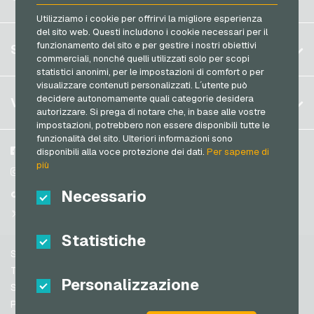
Transcash Carte di pagamento
Brasile
Utilizziamo i cookie per offrirvi la migliore esperienza
del sito web. Questi includono i cookie necessari per il
Germania (DE)
Registrati
funzionamento del sito e per gestire i nostri obiettivi
SERVIZIO
Germania (EN)
commerciali, nonché quelli utilizzati solo per scopi
Accedi
statistici anonimi, per le impostazioni di comfort o per
Francia
visualizzare contenuti personalizzati. L´utente può
Il mio carrello
Italia
FAQ
decidere autonomamente quali categorie desidera
VGO-SHOP
autorizzare. Si prega di notare che, in base alle vostre
Metodi di pagamento
impostazioni, potrebbero non essere disponibili tutte le
Paesi Bassi
funzionalità del sito. Ulteriori informazioni sono
Termini & Condizioni
&
Diritto di recesso
Austria
Su di noi
Facebook
disponibili alla voce protezione dei dati.
Per saperne di
Protezione dei dati
più
Portogallo
Partner
Instagram
Svizzera (DE)
Necessario
TikTok
Svizzera (FR)
@VGO_com
Svizzera (IT)
Statistiche
Supporto
Spagna
Termini & Condizioni
Personalizzazione
Stati Uniti (EN)
Sicurezza e verifica
Protezione dei dati
Stati Uniti (ES)