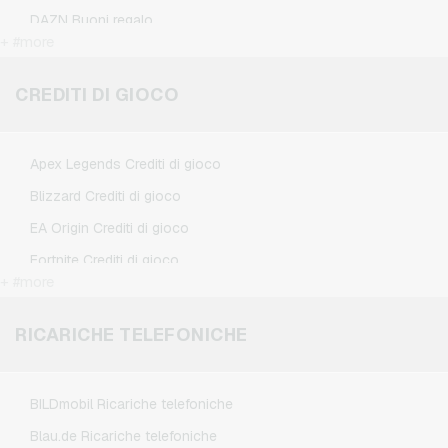
DAZN Buoni regalo
+ #more
Douglas Buoni regalo
Flixbus Buoni regalo
CREDITI DI GIOCO
FlixTrain Buoni regalo
Google Play Buoni regalo
Apex Legends Crediti di gioco
IKEA Buoni regalo
Blizzard Crediti di gioco
Kennzeichengenerator Buoni regalo
EA Origin Crediti di gioco
Microsoft Buoni regalo
Fortnite Crediti di gioco
Netflix Buoni regalo
+ #more
League of Legends Crediti di gioco
Spotify Premium Buoni regalo
Minecraft Crediti di gioco
RICARICHE TELEFONICHE
TikTok Buoni regalo
NCSoft Crediti di gioco
Wunschgutschein Buoni regalo
Nintendo Crediti di gioco
Zalando Buoni regalo
BILDmobil Ricariche telefoniche
Nintendo Switch Online Crediti di gioco
Blau.de Ricariche telefoniche