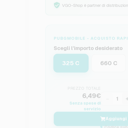
VGO-Shop è partner di distribuzione
PUBGMOBILE - ACQUISTO RAP
Scegli l'importo desiderato
325 C
660 C
PREZZO TOTALE
6,49€
−
Senza spese di
servizio
Aggiungi 
Codice subi