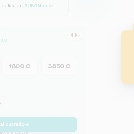
 ufficiale di
PUBGMobile
IDO
1800 C
3850 C
+
al carrello
to via e-mail