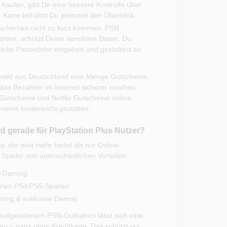
 kaufen, gibt Dir eine bessere Kontrolle über
Karte behältst Du jederzeit den Überblick.
Sicherheit nicht zu kurz kommen. PSN
hlen, schützt Deine sensiblen Daten. Du
che Passwörter eingeben und gestaltest so
 direkt aus Deutschland eine Menge Gutscheine,
das Bezahlen im Internet sicherer machen.
Gutscheine und Netflix Gutscheine online
ents kinderleicht gestalten.
d gerade für PlayStation Plus Nutzer?
, der weit mehr bietet als nur Online-
 Spieler von unterschiedlichen Vorteilen:
ne-Gaming
rten PS4/PS5-Spielen
eaming & exklusive Demos
 aufgeladenem PSN-Guthaben lässt sich eine
n – ganz ohne Kreditkarte. Das schützt vor