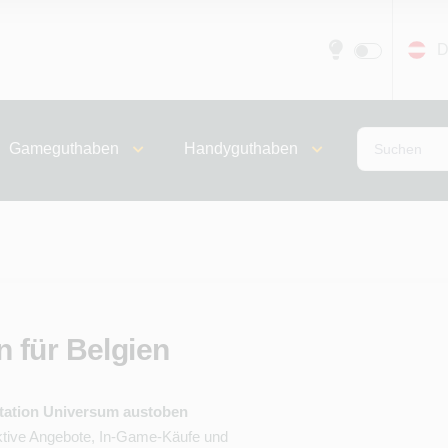
D
Gameguthaben
Handyguthaben
 für Belgien
Station Universum austoben
raktive Angebote, In-Game-Käufe und