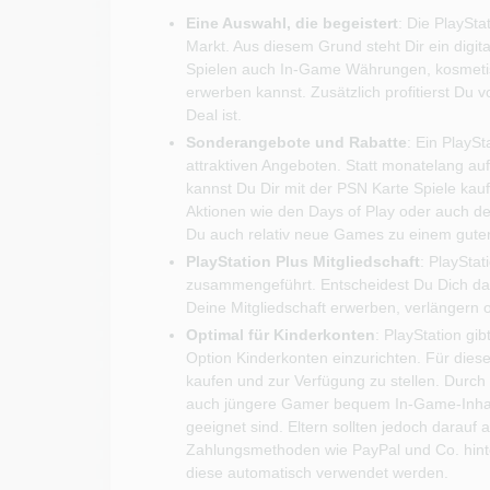
Eine Auswahl, die begeistert
: Die PlaySta
Markt. Aus diesem Grund steht Dir ein digit
Spielen auch In-Game Währungen, kosmeti
erwerben kannst. Zusätzlich profitierst Du
Deal ist.
Sonderangebote und Rabatte
: Ein PlayS
attraktiven Angeboten. Statt monatelang au
kannst Du Dir mit der PSN Karte Spiele kauf
Aktionen wie den Days of Play oder auch 
Du auch relativ neue Games zu einem guten
PlayStation Plus Mitgliedschaft
: PlaySta
zusammengeführt. Entscheidest Du Dich da
Deine Mitgliedschaft erwerben, verlängern 
Optimal für Kinderkonten
: PlayStation gi
Option Kinderkonten einzurichten. Für die
kaufen und zur Verfügung zu stellen. Durch
auch jüngere Gamer bequem In-Game-Inhalte
geeignet sind. Eltern sollten jedoch darauf
Zahlungsmethoden wie PayPal und Co. hint
diese automatisch verwendet werden.