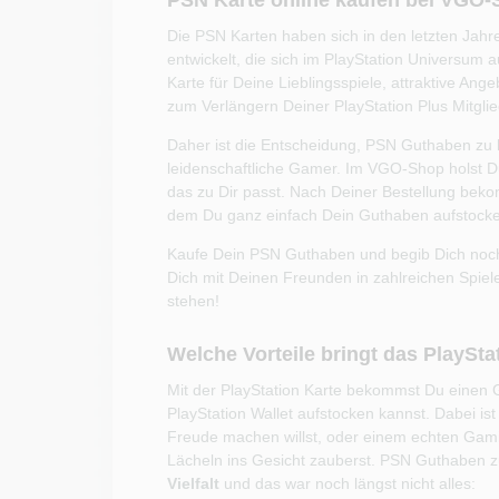
PSN Karte online kaufen bei VGO
Die PSN Karten haben sich in den letzten Jah
entwickelt, die sich im PlayStation Universu
Karte für Deine Lieblingsspiele, attraktive An
zum Verlängern Deiner PlayStation Plus Mitglied
Daher ist die Entscheidung, PSN Guthaben zu
leidenschaftliche Gamer. Im VGO-Shop holst Du
das zu Dir passt. Nach Deiner Bestellung be
dem Du ganz einfach Dein Guthaben aufstocke
Kaufe Dein PSN Guthaben und begib Dich noch
Dich mit Deinen Freunden in zahlreichen Spiel
stehen!
Welche Vorteile bringt das PlaySt
Mit der PlayStation Karte bekommst Du einen 
PlayStation Wallet aufstocken kannst. Dabei ist
Freude machen willst, oder einem echten Gami
Lächeln ins Gesicht zauberst. PSN Guthaben zu
Vielfalt
und das war noch längst nicht alles: