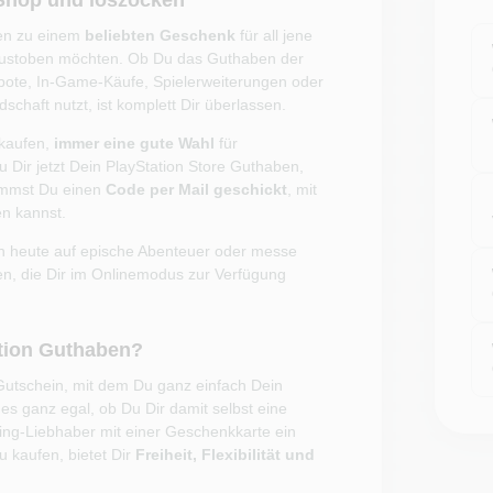
-Shop und loszocken
ren zu einem
beliebten Geschenk
für all jene
m austoben möchten. Ob Du das Guthaben der
gebote, In-Game-Käufe, Spielerweiterungen oder
schaft nutzt, ist komplett Dir überlassen.
 kaufen,
immer eine gute Wahl
für
 Dir jetzt Dein PlayStation Store Guthaben,
kommst Du einen
Code per Mail geschickt
, mit
n kannst.
 heute auf epische Abenteuer oder messe
en, die Dir im Onlinemodus zur Verfügung
ation Guthaben?
Gutschein, mit dem Du ganz einfach Dein
 es ganz egal, ob Du Dir damit selbst eine
ng-Liebhaber mit einer Geschenkkarte ein
 kaufen, bietet Dir
Freiheit, Flexibilität und