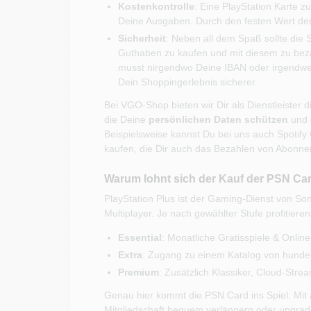
Kostenkontrolle
: Eine PlayStation Karte zu
Deine Ausgaben. Durch den festen Wert der 
Sicherheit
: Neben all dem Spaß sollte die 
Guthaben zu kaufen und mit diesem zu beza
musst nirgendwo Deine IBAN oder irgendwel
Dein Shoppingerlebnis sicherer.
Bei VGO-Shop bieten wir Dir als Dienstleister
die Deine
persönlichen Daten schützen
und 
Beispielsweise kannst Du bei uns auch Spotify 
kaufen, die Dir auch das Bezahlen von Abonnem
Warum lohnt sich der Kauf der PSN Car
PlayStation Plus ist der Gaming-Dienst von Sony
Multiplayer. Je nach gewählter Stufe profitieren
Essential
: Monatliche Gratisspiele & Onli
Extra
: Zugang zu einem Katalog von hunde
Premium
: Zusätzlich Klassiker, Cloud-Str
Genau hier kommt die PSN Card ins Spiel: Mit
Mitgliedschaft bequem verlängern oder upgrade