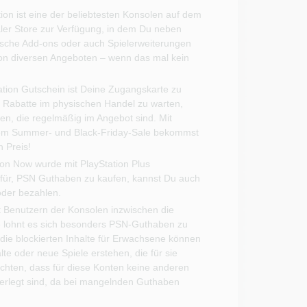
tion ist eine der beliebtesten Konsolen auf dem
aler Store zur Verfügung, in dem Du neben
sche Add-ons oder auch Spielerweiterungen
 von diversen Angeboten – wenn das mal kein
tation Gutschein ist Deine Zugangskarte zu
f Rabatte im physischen Handel zu warten,
en, die regelmäßig im Angebot sind. Mit
dem Summer- und Black-Friday-Sale bekommst
 Preis!
tion Now wurde mit PlayStation Plus
für, PSN Guthaben zu kaufen, kannst Du auch
oder bezahlen.
bt Benutzern der Konsolen inzwischen die
se lohnt es sich besonders PSN-Guthaben zu
 die blockierten Inhalte für Erwachsene können
 oder neue Spiele erstehen, die für sie
 achten, dass für diese Konten keine anderen
erlegt sind, da bei mangelnden Guthaben