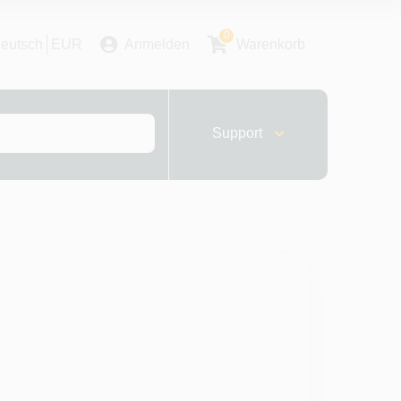
0
eutsch
EUR
Anmelden
Warenkorb
Support