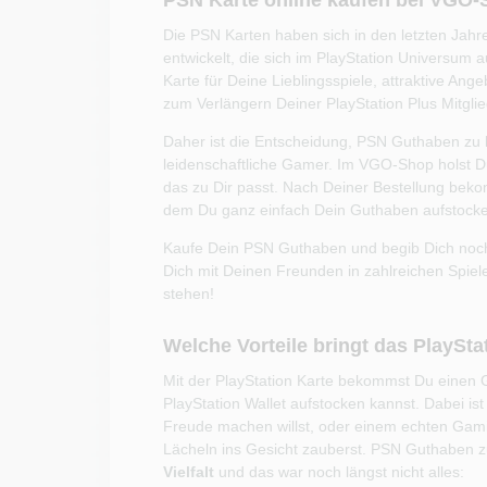
PSN Karte online kaufen bei VGO
Die PSN Karten haben sich in den letzten Jah
entwickelt, die sich im PlayStation Universu
Karte für Deine Lieblingsspiele, attraktive An
zum Verlängern Deiner PlayStation Plus Mitglied
Daher ist die Entscheidung, PSN Guthaben zu
leidenschaftliche Gamer. Im VGO-Shop holst Du
das zu Dir passt. Nach Deiner Bestellung be
dem Du ganz einfach Dein Guthaben aufstocke
Kaufe Dein PSN Guthaben und begib Dich noch
Dich mit Deinen Freunden in zahlreichen Spiel
stehen!
Welche Vorteile bringt das PlaySt
Mit der PlayStation Karte bekommst Du einen 
PlayStation Wallet aufstocken kannst. Dabei ist
Freude machen willst, oder einem echten Gami
Lächeln ins Gesicht zauberst. PSN Guthaben zu
Vielfalt
und das war noch längst nicht alles: