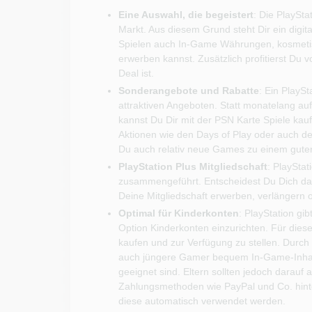
Eine Auswahl, die begeistert
: Die PlaySta
Markt. Aus diesem Grund steht Dir ein digit
Spielen auch In-Game Währungen, kosmeti
erwerben kannst. Zusätzlich profitierst Du
Deal ist.
Sonderangebote und Rabatte
: Ein PlayS
attraktiven Angeboten. Statt monatelang au
kannst Du Dir mit der PSN Karte Spiele kauf
Aktionen wie den Days of Play oder auch 
Du auch relativ neue Games zu einem guten
PlayStation Plus Mitgliedschaft
: PlaySta
zusammengeführt. Entscheidest Du Dich da
Deine Mitgliedschaft erwerben, verlängern 
Optimal für Kinderkonten
: PlayStation gi
Option Kinderkonten einzurichten. Für die
kaufen und zur Verfügung zu stellen. Durch
auch jüngere Gamer bequem In-Game-Inhalte
geeignet sind. Eltern sollten jedoch darauf
Zahlungsmethoden wie PayPal und Co. hint
diese automatisch verwendet werden.