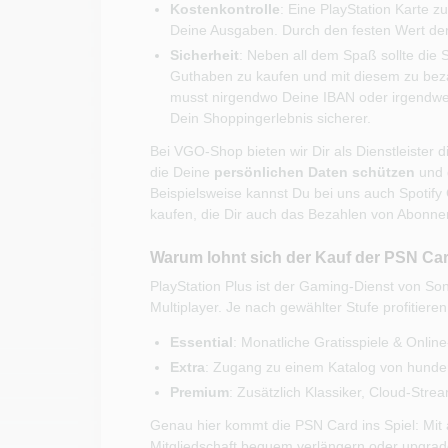
Kostenkontrolle
: Eine PlayStation Karte zu
Deine Ausgaben. Durch den festen Wert der 
Sicherheit
: Neben all dem Spaß sollte die 
Guthaben zu kaufen und mit diesem zu beza
musst nirgendwo Deine IBAN oder irgendwel
Dein Shoppingerlebnis sicherer.
Bei VGO-Shop bieten wir Dir als Dienstleister
die Deine
persönlichen Daten schützen
und 
Beispielsweise kannst Du bei uns auch Spotify 
kaufen, die Dir auch das Bezahlen von Abonnem
Warum lohnt sich der Kauf der PSN Car
PlayStation Plus ist der Gaming-Dienst von Sony
Multiplayer. Je nach gewählter Stufe profitieren
Essential
: Monatliche Gratisspiele & Onli
Extra
: Zugang zu einem Katalog von hunde
Premium
: Zusätzlich Klassiker, Cloud-Str
Genau hier kommt die PSN Card ins Spiel: Mit
Mitgliedschaft bequem verlängern oder upgrade