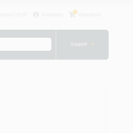
0
eutsch
EUR
Anmelden
Warenkorb
Support