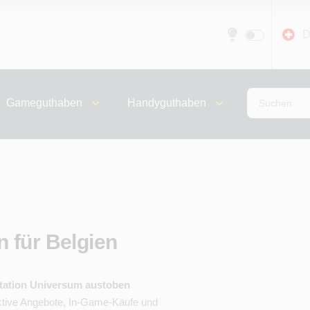
D
Gameguthaben
Handyguthaben
 für Belgien
Station Universum austoben
raktive Angebote, In-Game-Käufe und