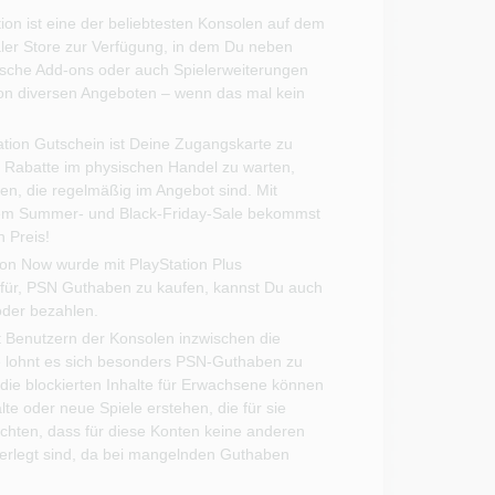
tion ist eine der beliebtesten Konsolen auf dem
aler Store zur Verfügung, in dem Du neben
sche Add-ons oder auch Spielerweiterungen
 von diversen Angeboten – wenn das mal kein
tation Gutschein ist Deine Zugangskarte zu
f Rabatte im physischen Handel zu warten,
en, die regelmäßig im Angebot sind. Mit
dem Summer- und Black-Friday-Sale bekommst
 Preis!
tion Now wurde mit PlayStation Plus
für, PSN Guthaben zu kaufen, kannst Du auch
oder bezahlen.
bt Benutzern der Konsolen inzwischen die
se lohnt es sich besonders PSN-Guthaben zu
 die blockierten Inhalte für Erwachsene können
 oder neue Spiele erstehen, die für sie
 achten, dass für diese Konten keine anderen
erlegt sind, da bei mangelnden Guthaben