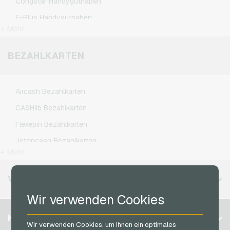
Herrenausstatter.de Geschenkkarten
Congstar Handyguthaben
PUBG Mobile Gameguthaben
IKEA Geschenkkarten
E-Plus Handyguthaben
Roblox Gameguthaben
+ Mehr
Joy_ Geschenkkarten
Fonic Handyguthaben
Steam Gameguthaben
Kaufland Geschenkkarten
Klarmobil Handyguthaben
BEZAHLKARTEN
Xbox Live Gameguthaben
Kennzeichengenerator Geschenkkarten
Lebara Handyguthaben
Lieferando Geschenkkarten
Lycamobile Handyguthaben
Aircash Bezahlkarten
MediaMarkt Geschenkkarten
O2 Handyguthaben
CASHlib Bezahlkarten
Microsoft Geschenkkarten
Otelo Handyguthaben
Flexepin Bezahlkarten
Netflix Geschenkkarten
Simyo Handyguthaben
Jetoncash Bezahlkarten
OTTO Geschenkkarten
T-Mobile Handyguthaben
+ Mehr
MuchBetter Bezahlkarten
PeterPane Geschenkkarten
Vodafone Handyguthaben
Neosurf Bezahlkarten
VERFÜGBARE REGIONEN
Rewe Geschenkkarten
PCS Bezahlkarten
Wir verwenden Cookies
roastmarket Geschenkkarten
Razer Gold Bezahlkarten
Belgien
Rossmann Geschenkkarten
KONTO
Transcash Bezahlkarten
Wir verwenden Cookies, um Ihnen ein optimales
Brasilien