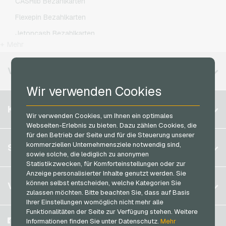
CASHlib Bezahlkarten
Microsoft Geschenkkarten
Otelo Handyguthaben
Flexepin Bezahlkarten
Netflix Geschenkkarten
Simyo Handyguthaben
Jetoncash Bezahlkarten
OTTO Geschenkkarten
T-Mobile Handyguthaben
+ Mehr
MuchBetter Bezahlkarten
PeterPane Geschenkkarten
Vodafone Handyguthaben
Neosurf Bezahlkarten
VERFÜGBARE REGIONEN
Rewe Geschenkkarten
PCS Bezahlkarten
Wir verwenden Cookies
roastmarket Geschenkkarten
Razer Gold Bezahlkarten
Belgien
Rossmann Geschenkkarten
KONTO
Transcash Bezahlkarten
Wir verwenden Cookies, um Ihnen ein optimales
Brasilien
RTL+ Geschenkkarten
Webseiten-Erlebnis zu bieten. Dazu zählen Cookies, die
für den Betrieb der Seite und für die Steuerung unserer
Deutschland (DE)
Saturn Geschenkkarten
Registrieren
kommerziellen Unternehmensziele notwendig sind,
SERVICE
Deutschland (EN)
sowie solche, die lediglich zu anonymen
SB-Tankstelle Geschenkkarten
Anmelden
Statistikzwecken, für Komforteinstellungen oder zur
Frankreich
Shell Geschenkkarten
Anzeige personalisierter Inhalte genutzt werden. Sie
Mein Warenkorb
Italien
FAQ
können selbst entscheiden, welche Kategorien Sie
VGO-SHOP
Shop-Apotheke Geschenkkarten
zulassen möchten. Bitte beachten Sie, dass auf Basis
Zahlungsmethoden
Ihrer Einstellungen womöglich nicht mehr alle
Spotify Premium Geschenkkarten
Niederlande
Funktionalitäten der Seite zur Verfügung stehen. Weitere
AGB
&
Widerrufsrecht
Thalia Geschenkkarten
Österreich
Über uns
Facebook
Informationen finden Sie unter Datenschutz.
Mehr