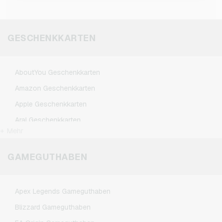
abschließen möchtest. Dabei kannst du aus
Abo gebunden sein zu müssen. Oder du
einem Wert von 10 €, 30 € und 60 € wählen.
verlängerst damit dein bereits laufendes Abo.
GESCHENKKARTEN
AboutYou Geschenkkarten
Amazon Geschenkkarten
Apple Geschenkkarten
Aral Geschenkkarten
+ Mehr
ASOS Geschenkkarten
BestChoice Premium Geschenkkarten
GAMEGUTHABEN
CircleK Geschenkkarten
DAZN Geschenkkarten
Apex Legends Gameguthaben
Dominos-Pizza Geschenkkarten
Blizzard Gameguthaben
Douglas Geschenkkarten