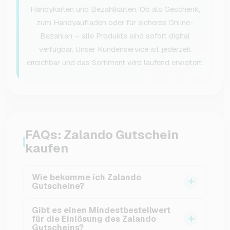
Handykarten und Bezahlkarten. Ob als Geschenk,
zum Handyaufladen oder für sicheres Online-
Bezahlen – alle Produkte sind sofort digital
verfügbar. Unser Kundenservice ist jederzeit
erreichbar und das Sortiment wird laufend erweitert.
FAQs: Zalando Gutschein
kaufen
Wie bekomme ich Zalando
Gutscheine?
Im VGO-Shop kannst Du einfach, schnell und
Gibt es einen Mindestbestellwert
online Zalando Gutscheine kaufen. Nach Deiner
für die Einlösung des Zalando
Gutscheins?
Bestellung erhältst Du einen Code an Deine