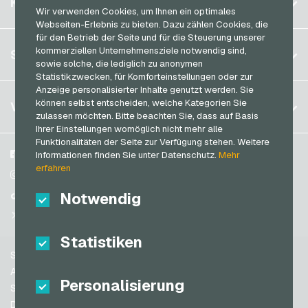
KONTO
Transcash Bezahlkarten
Wir verwenden Cookies, um Ihnen ein optimales
Brasilien
RTL+ Geschenkkarten
Webseiten-Erlebnis zu bieten. Dazu zählen Cookies, die
für den Betrieb der Seite und für die Steuerung unserer
Deutschland (DE)
Saturn Geschenkkarten
Registrieren
kommerziellen Unternehmensziele notwendig sind,
SERVICE
Deutschland (EN)
sowie solche, die lediglich zu anonymen
SB-Tankstelle Geschenkkarten
Anmelden
Statistikzwecken, für Komforteinstellungen oder zur
Frankreich
Shell Geschenkkarten
Anzeige personalisierter Inhalte genutzt werden. Sie
Mein Warenkorb
Italien
FAQ
können selbst entscheiden, welche Kategorien Sie
VGO-SHOP
Shop-Apotheke Geschenkkarten
zulassen möchten. Bitte beachten Sie, dass auf Basis
Zahlungsmethoden
Ihrer Einstellungen womöglich nicht mehr alle
Spotify Premium Geschenkkarten
Niederlande
Funktionalitäten der Seite zur Verfügung stehen. Weitere
AGB
&
Widerrufsrecht
Thalia Geschenkkarten
Österreich
Über uns
Facebook
Informationen finden Sie unter Datenschutz.
Mehr
Datenschutzrichtlinien
erfahren
Portugal
TikTok Geschenkkarten
Blog
Instagram
Schweiz (DE)
Notwendig
Partner
TikTok
toom Geschenkkarten
Schweiz (FR)
@VGO_com
Wolt Geschenkkarten
Schweiz (IT)
Statistiken
World of Sweets Geschenkkarten
Support
Wunschgutschein Geschenkkarten
Spanien
AGB
Personalisierung
Zalando Geschenkkarten
USA (EN)
Sicherheit & Verifikation
Datenschutzrichtlinien
USA (ES)