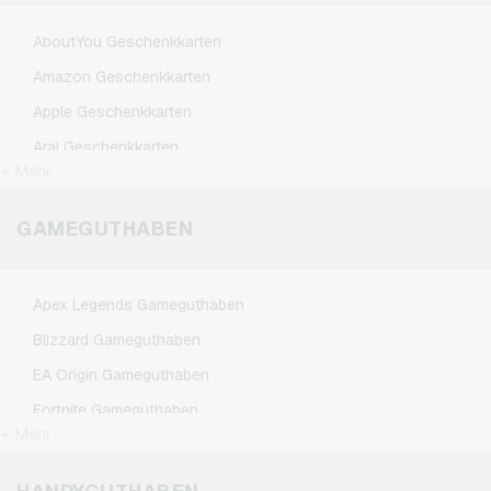
AboutYou Geschenkkarten
Amazon Geschenkkarten
Apple Geschenkkarten
Aral Geschenkkarten
+ Mehr
BestChoice Premium Geschenkkarten
CircleK Geschenkkarten
GAMEGUTHABEN
DAZN Geschenkkarten
Douglas Geschenkkarten
Apex Legends Gameguthaben
Fleurop Geschenkkarten
Blizzard Gameguthaben
Flixbus Geschenkkarten
EA Origin Gameguthaben
FlixTrain Geschenkkarten
Fortnite Gameguthaben
FloraPrima Geschenkkarten
+ Mehr
League of Legends Gameguthaben
Google Play Geschenkkarten
Minecraft Gameguthaben