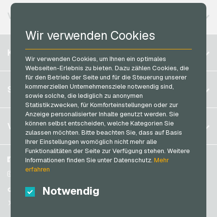
roastmarket Geschenkkarten
Vodafone Handyguthaben
Neosurf Bezahlkarten
VERFÜGBARE REGIONEN
Rossmann Geschenkkarten
PCS Bezahlkarten
Wir verwenden Cookies
RTL+ Geschenkkarten
Razer Gold Bezahlkarten
Belgien
Saturn Geschenkkarten
KONTO
Transcash Bezahlkarten
Wir verwenden Cookies, um Ihnen ein optimales
Brasilien
Shell Geschenkkarten
Webseiten-Erlebnis zu bieten. Dazu zählen Cookies, die
für den Betrieb der Seite und für die Steuerung unserer
Deutschland (DE)
Spotify Premium Geschenkkarten
Registrieren
kommerziellen Unternehmensziele notwendig sind,
SERVICE
Deutschland (EN)
sowie solche, die lediglich zu anonymen
Thalia Geschenkkarten
Anmelden
Statistikzwecken, für Komforteinstellungen oder zur
Frankreich
TikTok Geschenkkarten
Anzeige personalisierter Inhalte genutzt werden. Sie
Mein Warenkorb
Italien
FAQ
können selbst entscheiden, welche Kategorien Sie
VGO-SHOP
toom Geschenkkarten
zulassen möchten. Bitte beachten Sie, dass auf Basis
Zahlungsmethoden
Ihrer Einstellungen womöglich nicht mehr alle
Wolt Geschenkkarten
Niederlande
Funktionalitäten der Seite zur Verfügung stehen. Weitere
AGB
&
Widerrufsrecht
World of Sweets Geschenkkarten
Österreich
Über uns
Facebook
Informationen finden Sie unter Datenschutz.
Mehr
Datenschutzrichtlinien
erfahren
Portugal
Wunschgutschein Geschenkkarten
Blog
Instagram
Schweiz (DE)
Notwendig
Partner
TikTok
Zalando Geschenkkarten
Schweiz (FR)
@VGO_com
Schweiz (IT)