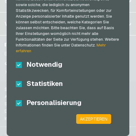
SERVICE
Deutschland (EN)
sowie solche, die lediglich zu anonymen
Thalia Geschenkkarten
Anmelden
Statistikzwecken, für Komforteinstellungen oder zur
Frankreich
TikTok Geschenkkarten
Anzeige personalisierter Inhalte genutzt werden. Sie
Mein Warenkorb
Italien
FAQ
können selbst entscheiden, welche Kategorien Sie
VGO-SHOP
toom Geschenkkarten
zulassen möchten. Bitte beachten Sie, dass auf Basis
Zahlungsmethoden
Ihrer Einstellungen womöglich nicht mehr alle
Wolt Geschenkkarten
Niederlande
Funktionalitäten der Seite zur Verfügung stehen. Weitere
AGB
&
Widerrufsrecht
World of Sweets Geschenkkarten
Österreich
Über uns
Facebook
Informationen finden Sie unter Datenschutz.
Mehr
Datenschutzrichtlinien
erfahren
Portugal
Wunschgutschein Geschenkkarten
Blog
Instagram
Schweiz (DE)
Notwendig
Partner
TikTok
Zalando Geschenkkarten
Schweiz (FR)
@VGO_com
Schweiz (IT)
Statistiken
Support
Spanien
AGB
Personalisierung
USA (EN)
Sicherheit & Verifikation
Datenschutzrichtlinien
USA (ES)
Impressum
AKZEPTIEREN
Großbritannien und Nordirland
Australien
© 2026 vgo-shop.com