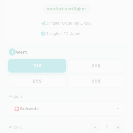
sofort verfügbar
Digitaler Code via E-Mail
Gültigkeit 10 Jahre
Wert
1
10$
20$
25$
50$
Region
Schweiz
-
+
Anzahl