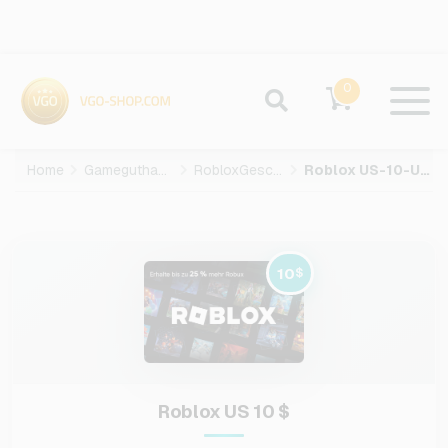
0
Home
Gameguthaben
RobloxGeschenkkarte
Roblox US-10-USD
10
$
Roblox US 10 $