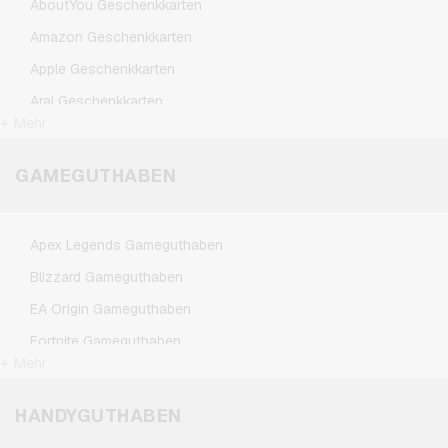
AboutYou Geschenkkarten
Amazon Geschenkkarten
Apple Geschenkkarten
Aral Geschenkkarten
+ Mehr
BestChoice Premium Geschenkkarten
CircleK Geschenkkarten
GAMEGUTHABEN
DAZN Geschenkkarten
Douglas Geschenkkarten
Apex Legends Gameguthaben
Fleurop Geschenkkarten
Blizzard Gameguthaben
Flixbus Geschenkkarten
EA Origin Gameguthaben
FlixTrain Geschenkkarten
Fortnite Gameguthaben
FloraPrima Geschenkkarten
+ Mehr
League of Legends Gameguthaben
Google Play Geschenkkarten
Minecraft Gameguthaben
HANDYGUTHABEN
Grillfürst Geschenkkarten
NCSoft Gameguthaben