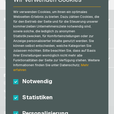
Rossmann Geschenkkarten
PCS Bezahlkarten
RTL+ Geschenkkarten
Wir verwenden Cookies, um Ihnen ein optimales
Razer Gold Bezahlkarten
Webseiten-Erlebnis zu bieten. Dazu zählen Cookies, die
Belgien
Saturn Geschenkkarten
KONTO
für den Betrieb der Seite und für die Steuerung unserer
Transcash Bezahlkarten
Brasilien
Shell Geschenkkarten
kommerziellen Unternehmensziele notwendig sind,
sowie solche, die lediglich zu anonymen
Deutschland (DE)
Spotify Premium Geschenkkarten
Statistikzwecken, für Komforteinstellungen oder zur
Registrieren
SERVICE
Deutschland (EN)
Anzeige personalisierter Inhalte genutzt werden. Sie
Thalia Geschenkkarten
Anmelden
können selbst entscheiden, welche Kategorien Sie
Frankreich
TikTok Geschenkkarten
zulassen möchten. Bitte beachten Sie, dass auf Basis
Mein Warenkorb
Ihrer Einstellungen womöglich nicht mehr alle
Italien
FAQ
VGO-SHOP
toom Geschenkkarten
Funktionalitäten der Seite zur Verfügung stehen. Weitere
Zahlungsmethoden
Informationen finden Sie unter Datenschutz.
Mehr
Wolt Geschenkkarten
Niederlande
erfahren
AGB
&
Widerrufsrecht
World of Sweets Geschenkkarten
Österreich
Über uns
Facebook
Datenschutzrichtlinien
Notwendig
Portugal
Wunschgutschein Geschenkkarten
Blog
Instagram
Schweiz (DE)
Partner
TikTok
Zalando Geschenkkarten
Statistiken
Schweiz (FR)
@VGO_com
Schweiz (IT)
Personalisierung
Support