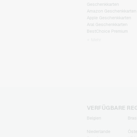
Geschenkkarten
Amazon Geschenkkarten
Apple Geschenkkarten
Aral Geschenkkarten
BestChoice Premium
Geschenkkarten
+ Mehr
CircleK Geschenkkarten
DAZN Geschenkkarten
Douglas Geschenkkarten
Fleurop Geschenkkarten
Flixbus Geschenkkarten
FlixTrain Geschenkkarten
FloraPrima
Geschenkkarten
Google Play
Geschenkkarten
VERFÜGBARE RE
Grillfürst Geschenkkarten
Belgien
Bras
HD+ Geschenkkarten
Herrenausstatter.de
Niederlande
Öste
Geschenkkarten