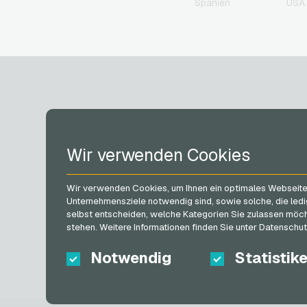
Spanien
USA 
IKEA Geschenkkarten
Joy_ Geschenkkarten
Kaufland Geschenkkarte
Kennzeichengenerator
Geschenkkarten
Lieferando
Geschenkkarten
MediaMarkt
Geschenkkarten
KONTO
Microsoft Geschenkkarte
Wir verwenden Cookies
Netflix Geschenkkarten
OTTO Geschenkkarten
Registrieren
PeterPane
Wir verwenden Cookies, um Ihnen ein optimales Webseiten-
Anmelden
Geschenkkarten
Unternehmensziele notwendig sind, sowie solche, die ledi
Mein Warenkorb
selbst entscheiden, welche Kategorien Sie zulassen möchte
Rewe Geschenkkarten
stehen. Weitere Informationen finden Sie unter Datenschu
roastmarket
Geschenkkarten
Notwendig
Statistik
Rossmann
Geschenkkarten
RTL+ Geschenkkarten
Saturn Geschenkkarten