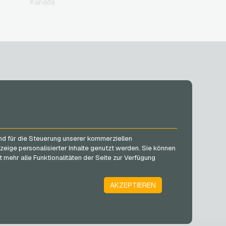
Kanada
SOCIAL MEDIA
Facebook
und für die Steuerung unserer kommerziellen
Instagram
zeige personalisierter Inhalte genutzt werden. Sie können
TikTok
 mehr alle Funktionalitäten der Seite zur Verfügung
@VGO_com
AKZEPTIEREN