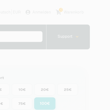
0
utsch
EUR
Anmelden
Warenkorb
Support
rt
€
10€
20€
25€
100€
0€
75€