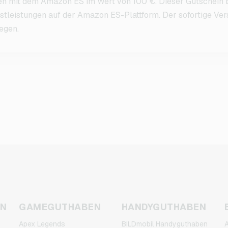
ien mit dem Amazon ES im Wert von 100 €. Dieser Gutschein 
stleistungen auf der Amazon ES-Plattform. Der sofortige Ve
legen.
EN
GAMEGUTHABEN
HANDYGUTHABEN
Apex Legends
BILDmobil Handyguthaben
A