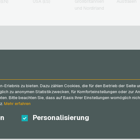
(EN)
USA (ES)
Großbritannien
Australien
und Nordirland
n
SERVICE
VGO-SHOP
n
FAQ
Über uns
Erlebnis zu bieten. Dazu zählen Cookies, die für den Betrieb der Seite 
Zahlungsmethoden
Blog
glich zu anonymen Statistikzwecken, für Komforteinstellungen oder zur An
AGB
&
Widerrufsrecht
Partner
n. Bitte beachten Sie, dass auf Basis Ihrer Einstellungen womöglich nicht
Datenschutzrichtlinien
tz.
Mehr erfahren
en
Personalisierung