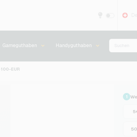
De
Gameguthaben
Handyguthaben
-100-EUR
We
1
5
5