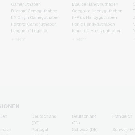
Gameguthaben
Blau.de Handyguthaben
C
Blizzard Gameguthaben
Congstar Handyguthaben
F
EA Origin Gameguthaben
E-Plus Handyguthaben
J
Fortnite Gameguthaben
Fonic Handyguthaben
M
League of Legends
Klarmobil Handyguthaben
N
Gameguthaben
Lebara Handyguthaben
P
+ Mehr
+ Mehr
Minecraft Gameguthaben
Lycamobile
R
NCSoft Gameguthaben
Handyguthaben
T
Nintendo Gameguthaben
O2 Handyguthaben
Nintendo Switch Online
Otelo Handyguthaben
Gameguthaben
Simyo Handyguthaben
PSN Card Gameguthaben
T-Mobile Handyguthaben
PUBG Mobile
Vodafone Handyguthaben
Gameguthaben
Roblox Gameguthaben
Steam Gameguthaben
GIONEN
Xbox Live Gameguthaben
ilien
Deutschland
Deutschland
Frankreich
(DE)
(EN)
rreich
Portugal
Schweiz (DE)
Schweiz (F