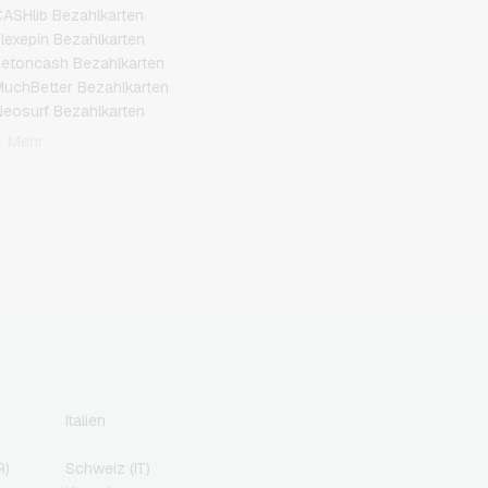
ASHlib Bezahlkarten
lexepin Bezahlkarten
etoncash Bezahlkarten
uchBetter Bezahlkarten
eosurf Bezahlkarten
CS Bezahlkarten
+ Mehr
azer Gold Bezahlkarten
ranscash Bezahlkarten
Italien
R)
Schweiz (IT)