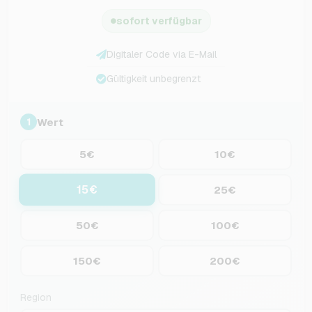
sofort verfügbar
Digitaler Code via E-Mail
Gültigkeit unbegrenzt
Wert
1
5€
10€
15€
25€
50€
100€
150€
200€
Region