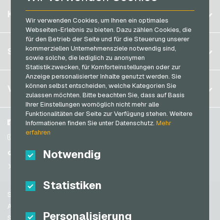
Razer Gold Bezahlkarten
Belgien
Saturn Geschenkkarten
KONTO
Transcash Bezahlkarten
Wir verwenden Cookies, um Ihnen ein optimales
Brasilien
Shell Geschenkkarten
Webseiten-Erlebnis zu bieten. Dazu zählen Cookies, die
für den Betrieb der Seite und für die Steuerung unserer
Deutschland (DE)
Spotify Premium Geschenkkarten
Registrieren
kommerziellen Unternehmensziele notwendig sind,
SERVICE
Deutschland (EN)
sowie solche, die lediglich zu anonymen
Thalia Geschenkkarten
Anmelden
Statistikzwecken, für Komforteinstellungen oder zur
Frankreich
TikTok Geschenkkarten
Anzeige personalisierter Inhalte genutzt werden. Sie
Mein Warenkorb
Italien
FAQ
können selbst entscheiden, welche Kategorien Sie
VGO-SHOP
toom Geschenkkarten
zulassen möchten. Bitte beachten Sie, dass auf Basis
Zahlungsmethoden
Ihrer Einstellungen womöglich nicht mehr alle
Wolt Geschenkkarten
Niederlande
Funktionalitäten der Seite zur Verfügung stehen. Weitere
AGB
&
Widerrufsrecht
World of Sweets Geschenkkarten
Österreich
Über uns
Facebook
Informationen finden Sie unter Datenschutz.
Mehr
Datenschutzrichtlinien
erfahren
Portugal
Wunschgutschein Geschenkkarten
Blog
Instagram
Schweiz (DE)
Notwendig
Partner
TikTok
Zalando Geschenkkarten
Schweiz (FR)
@VGO_com
Schweiz (IT)
Statistiken
Support
Spanien
AGB
Personalisierung
USA (EN)
Sicherheit & Verifikation