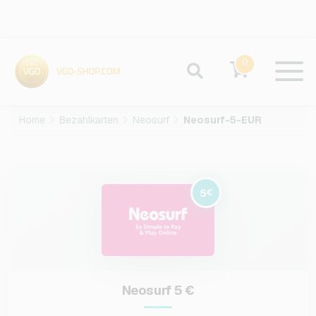
0
Home
Bezahlkarten
Neosurf
Neosurf-5-EUR
5
€
Neosurf 5 €