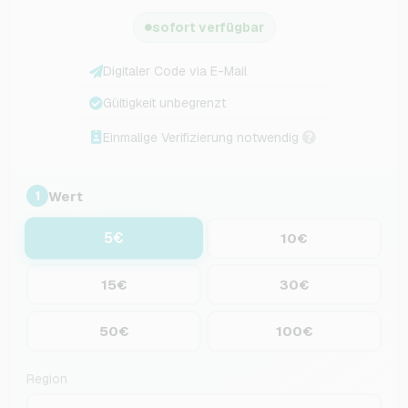
sofort verfügbar
Digitaler Code via E-Mail
Gültigkeit unbegrenzt
Einmalige Verifizierung notwendig
Wert
1
5€
10€
15€
30€
50€
100€
Region