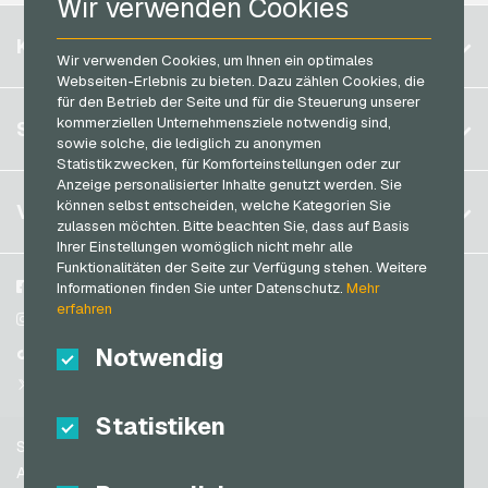
Wir verwenden Cookies
RTL+ Geschenkkarten
Razer Gold Bezahlkarten
Belgien
Saturn Geschenkkarten
KONTO
Transcash Bezahlkarten
Wir verwenden Cookies, um Ihnen ein optimales
Brasilien
Shell Geschenkkarten
Webseiten-Erlebnis zu bieten. Dazu zählen Cookies, die
für den Betrieb der Seite und für die Steuerung unserer
Deutschland (DE)
Spotify Premium Geschenkkarten
Registrieren
kommerziellen Unternehmensziele notwendig sind,
SERVICE
Deutschland (EN)
sowie solche, die lediglich zu anonymen
Thalia Geschenkkarten
Anmelden
Statistikzwecken, für Komforteinstellungen oder zur
Frankreich
TikTok Geschenkkarten
Anzeige personalisierter Inhalte genutzt werden. Sie
Mein Warenkorb
Italien
FAQ
können selbst entscheiden, welche Kategorien Sie
VGO-SHOP
toom Geschenkkarten
zulassen möchten. Bitte beachten Sie, dass auf Basis
Zahlungsmethoden
Ihrer Einstellungen womöglich nicht mehr alle
Wolt Geschenkkarten
Niederlande
Funktionalitäten der Seite zur Verfügung stehen. Weitere
AGB
&
Widerrufsrecht
World of Sweets Geschenkkarten
Österreich
Über uns
Facebook
Informationen finden Sie unter Datenschutz.
Mehr
Datenschutzrichtlinien
erfahren
Portugal
Wunschgutschein Geschenkkarten
Blog
Instagram
Schweiz (DE)
Notwendig
Partner
TikTok
Zalando Geschenkkarten
Schweiz (FR)
@VGO_com
Schweiz (IT)
Statistiken
Support
Spanien
AGB